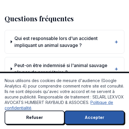
Questions fréquentes
Qui est responsable lors d'un accident
+
impliquant un animal sauvage ?
Peut-on être indemnisé si l'animal sauvage
+
n'a pas de propriétaire ?
Nous utilisons des cookies de mesure d'audience (Google
Analytics 4) pour comprendre comment notre site est consulté.
Ils ne sont déposés qu'avec votre accord et ne servent à
Comment faire reconnaître un préjudice
💬 À votre service !
aucune publicité. Responsable de traitement : SELARL LEXVOX
+
corporel après un accident animal sauvage
AVOCATS HUMBERT RAYBAUD & ASSOCIES.
Politique de
?
confidentialité
.
Refuser
Accepter
Quel est le rôle de l’avocat dans la