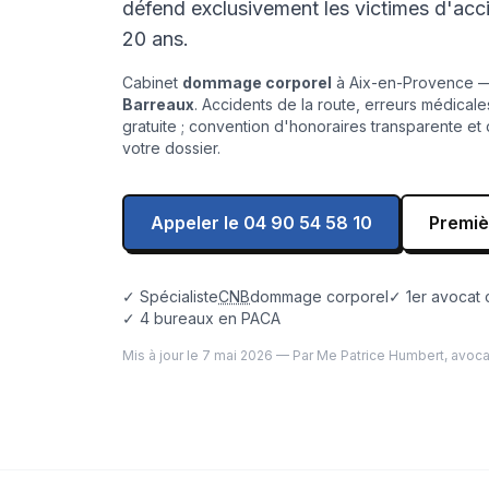
défend exclusivement les victimes d'acci
20 ans.
Cabinet
dommage corporel
à Aix-en-Provence — 
Barreaux
. Accidents de la route, erreurs médicale
gratuite ; convention d'honoraires transparente et
votre dossier.
Appeler le 04 90 54 58 10
Premiè
✓ Spécialiste
CNB
dommage corporel
✓ 1er avocat c
✓ 4 bureaux en PACA
Mis à jour le
7 mai 2026
— Par
Me Patrice Humbert
, avoc