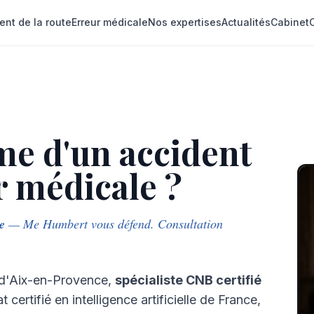
ent de la route
Erreur médicale
Nos expertises
Actualités
Cabinet
L
ime d'un accident
r médicale ?
e
— Me Humbert vous défend. Consultation
d'Aix-en-Provence,
spécialiste CNB certifié
 certifié en intelligence artificielle de France,