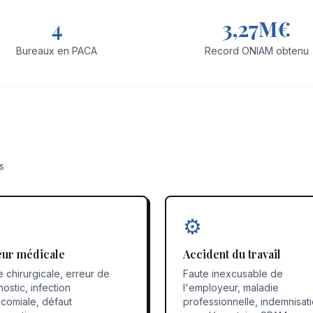
4
3,27M€
Bureaux en PACA
Record ONIAM obtenu
s
⚙️
eur médicale
Accident du travail
e chirurgicale, erreur de
Faute inexcusable de
ostic, infection
l'employeur, maladie
comiale, défaut
professionnelle, indemnisat