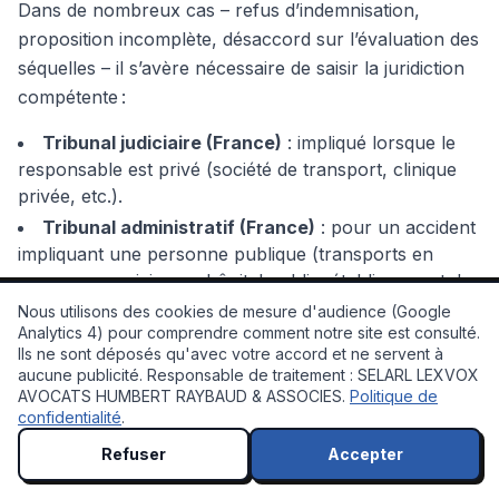
Dans de nombreux cas – refus d’indemnisation,
proposition incomplète, désaccord sur l’évaluation des
séquelles – il s’avère nécessaire de saisir la juridiction
compétente :
Tribunal judiciaire (France)
: impliqué lorsque le
responsable est privé (société de transport, clinique
privée, etc.).
Tribunal administratif (France)
: pour un accident
impliquant une personne publique (transports en
commun municipaux, hôpital public, établissement de
santé).
Nous utilisons des cookies de mesure d'audience (Google
Analytics 4) pour comprendre comment notre site est consulté.
Le recours contentieux est souvent incontournable
Ils ne sont déposés qu'avec votre accord et ne servent à
💬 À votre service !
aucune publicité. Responsable de traitement : SELARL LEXVOX
dans les cas d'erreur médicale contestée, de refus
AVOCATS HUMBERT RAYBAUD & ASSOCIES.
Politique de
d’indemnisation, ou encore en présence de dommages
confidentialité
.
et intérêts non versés à l’amiable. L’appui d’un avocat
Refuser
Accepter
spécialisé est essentiel pour chiffrer tous vos
préjudices, prouver le lien causal entre l’accident ou