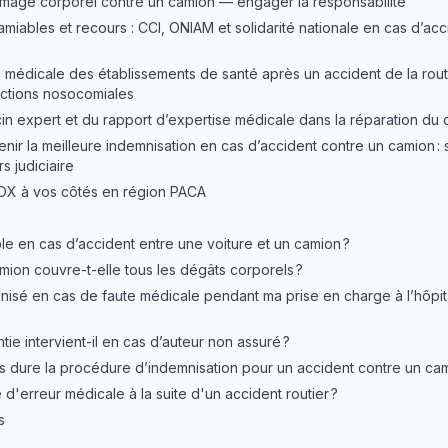
age corporel contre un camion — engager la responsabilité
miables et recours : CCI, ONIAM et solidarité nationale en cas d’acc
é médicale des établissements de santé après un accident de la route
ections nosocomiales
in expert et du rapport d’expertise médicale dans la réparation d
nir la meilleure indemnisation en cas d’accident contre un camion : s
s judiciaire
OX à vos côtés en région PACA
le en cas d’accident entre une voiture et un camion ?
mion couvre-t-elle tous les dégâts corporels ?
mnisé en cas de faute médicale pendant ma prise en charge à l’hôpit
ie intervient-il en cas d’auteur non assuré ?
dure la procédure d’indemnisation pour un accident contre un cam
me d'erreur médicale à la suite d'un accident routier ?
s