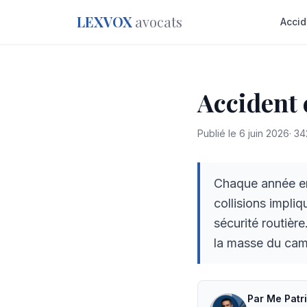
LEXVOX
avocats
Accid
Accident
Publié le
6 juin 2026
·
34
Chaque année en
collisions impliq
sécurité routièr
la masse du cam
Par
Me
Patr