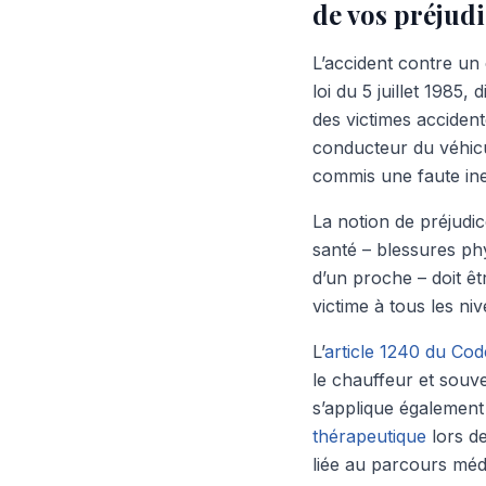
de vos préjud
L’accident contre un 
loi du 5 juillet 1985,
des victimes accident
conducteur du véhicu
commis une faute in
La notion de préjudic
santé – blessures ph
d’un proche – doit êt
victime à tous les n
L’
article 1240 du Code
le chauffeur et souve
s’applique également 
thérapeutique
lors de
liée au parcours médi