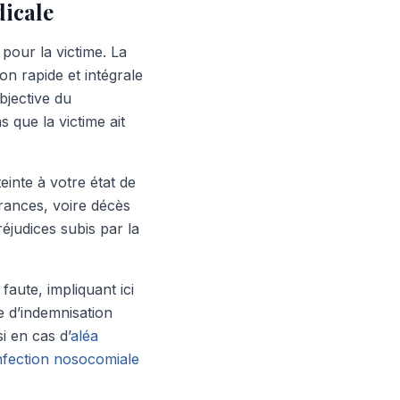
dicale
pour la victime. La
ion rapide et intégrale
bjective du
 que la victime ait
einte à votre état de
rances, voire décès
éjudices subis par la
faute, impliquant ici
e d’indemnisation
i en cas d’
aléa
nfection nosocomiale