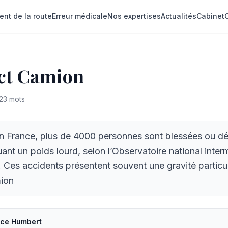
ent de la route
Erreur médicale
Nos expertises
Actualités
Cabinet
 ct Camion
23
mots
 France, plus de 4000 personnes sont blessées ou d
uant un poids lourd, selon l’Observatoire national interm
e. Ces accidents présentent souvent une gravité particu
ion
ice Humbert