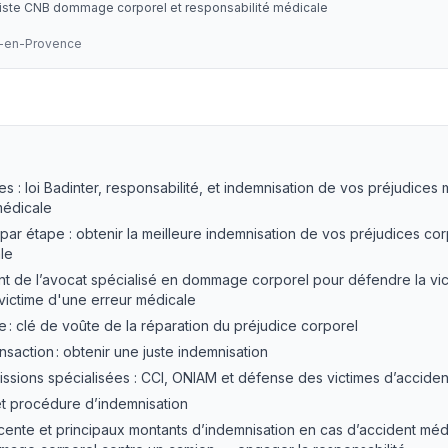
liste CNB dommage corporel et responsabilité médicale
x-en-Provence
 LEXVOX Avocats
es : loi Badinter, responsabilité, et indemnisation de vos préjudices
médicale
ar étape : obtenir la meilleure indemnisation de vos préjudices co
le
nt de l’avocat spécialisé en dommage corporel pour défendre la vic
 victime d'une erreur médicale
e : clé de voûte de la réparation du préjudice corporel
nsaction : obtenir une juste indemnisation
ssions spécialisées : CCI, ONIAM et défense des victimes d’accide
 et procédure d’indemnisation
ente et principaux montants d’indemnisation en cas d’accident médi