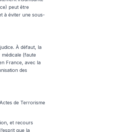
nce) peut être
et à éviter une sous-
judice. À défaut, la
r médicale (faute
 en France, avec la
mnisation des
s Actes de Terrorisme
ion, et recours
’esprit que la