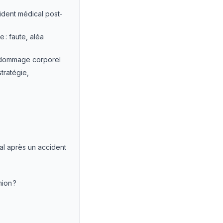
ident médical post-
 : faute, aléa
u dommage corporel
tratégie,
al après un accident
ion ?