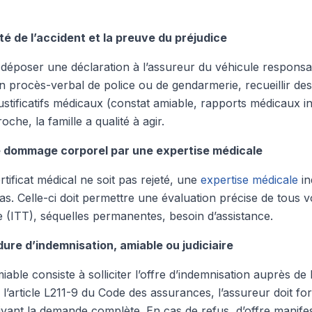
lité de l’accident et la preuve du préjudice
ut déposer une déclaration à l’assureur du véhicule respons
n procès-verbal de police ou de gendarmerie, recueillir de
stificatifs médicaux (constat amiable, rapports médicaux initi
che, la famille a qualité à agir.
le dommage corporel par une expertise médicale
tificat médical ne soit pas rejeté, une
expertise médicale
in
as. Celle-ci doit permettre une évaluation précise de tous v
e (ITT), séquelles permanentes, besoin d’assistance.
ure d’indemnisation, amiable ou judiciaire
able consiste à solliciter l’offre d’indemnisation auprès de
 l’article L211-9 du Code des assurances, l’assureur doit fo
uivant la demande complète. En cas de refus, d’offre manife