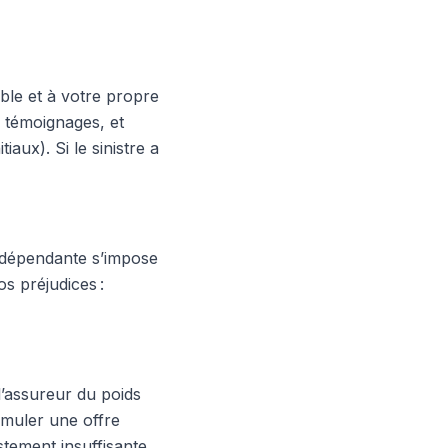
able et à votre propre
s témoignages, et
aux). Si le sinistre a
dépendante s’impose
os préjudices :
 l’assureur du poids
rmuler une offre
stement insuffisante