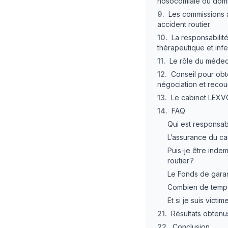
nosocomiale ou domm
9
.
Les commissions a
accident routier
10
.
La responsabilit
thérapeutique et inf
11
.
Le rôle du médec
12
.
Conseil pour obte
négociation et recour
13
.
Le cabinet LEXV
14
.
FAQ
Qui est responsab
L’assurance du ca
Puis-je être inde
routier ?
Le Fonds de garant
Combien de temps 
Et si je suis victi
21
.
Résultats obtenu
22
.
Conclusion