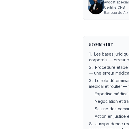
Avocat spécia
Certifié
CNB
Barreau de
Ai
Accident ct Camion
—
SOMMAIRE
1
.
Les bases juridiqu
corporels — erreur 
2
.
Procédure étape p
— une erreur médica
3
.
Le rôle détermina
médical et routier —
Expertise médical
Négociation et tra
Saisine des commi
Action en justice
8
.
Jurisprudence réc