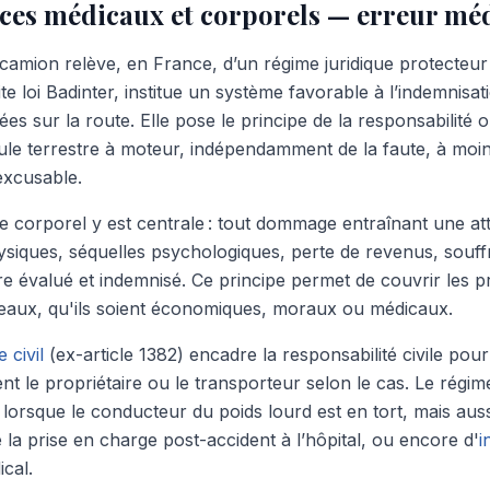
ices médicaux et corporels — erreur mé
camion relève, en France, d’un régime juridique protecteur 
 dite loi Badinter, institue un système favorable à l’indemnisat
ées sur la route. Elle pose le principe de la responsabilité o
le terrestre à moteur, indépendamment de la faute, à moins
excusable.
e corporel y est centrale : tout dommage entraînant une att
ysiques, séquelles psychologiques, perte de revenus, souff
re évalué et indemnisé. Ce principe permet de couvrir les pr
iveaux, qu'ils soient économiques, moraux ou médicaux.
 civil
(ex-article 1382) encadre la responsabilité civile pour 
nt le propriétaire ou le transporteur selon le cas. Le régim
lorsque le conducteur du poids lourd est en tort, mais auss
 la prise en charge post-accident à l’hôpital, ou encore d'
i
cal.