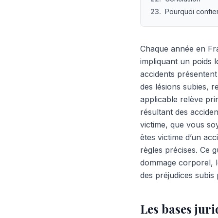
23
.
Pourquoi confie
Chaque année en Fra
impliquant un poids lo
accidents présentent
des lésions subies, r
applicable relève prin
résultant des acciden
victime, que vous soy
êtes victime d’un ac
règles précises. Ce g
dommage corporel, le
des préjudices subis 
Les bases juri