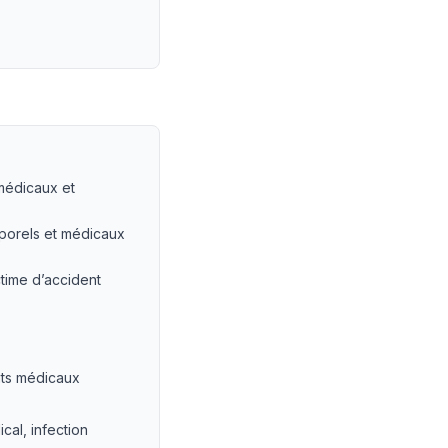
 médicaux et
rporels et médicaux
time d’accident
nts médicaux
cal, infection