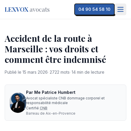
LEXVOX
avocats
04 90 54 58 10
Accident de la route à
Marseille : vos droits et
comment être indemnisé
Publié le
15 mars 2026
·
2722
mots
·
14
min de lecture
Par
Me
Patrice Humbert
Avocat spécialiste CNB dommage corporel et
responsabilité médicale
Certifié
CNB
Barreau de
Aix-en-Provence