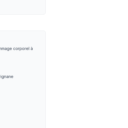
ats
dommage corporel à
rignane