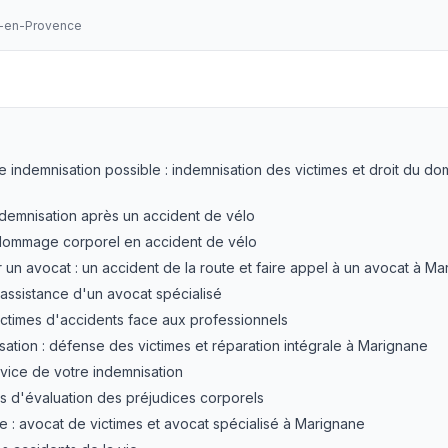
x-en-Provence
élo à Marignane : indemnisation | LEXVOX
— LEXVOX Avoc
re indemnisation possible : indemnisation des victimes et droit du 
ndemnisation après un accident de vélo
 dommage corporel en accident de vélo
n avocat : un accident de la route et faire appel à un avocat à Ma
'assistance d'un avocat spécialisé
ctimes d'accidents face aux professionnels
sation : défense des victimes et réparation intégrale à Marignane
rvice de votre indemnisation
 d'évaluation des préjudices corporels
ie : avocat de victimes et avocat spécialisé à Marignane