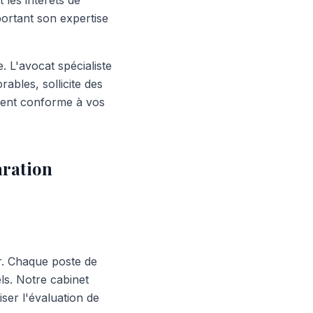
les intérêts de
pportant son expertise
 L'avocat spécialiste
ables, sollicite des
ident conforme à vos
aration
r. Chaque poste de
els. Notre cabinet
miser l'évaluation de