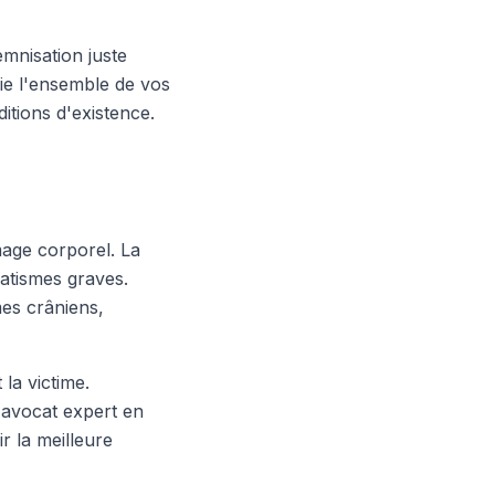
emnisation juste
fie l'ensemble de vos
ditions d'existence.
mage corporel. La
matismes graves.
es crâniens,
la victime.
'avocat expert en
 la meilleure