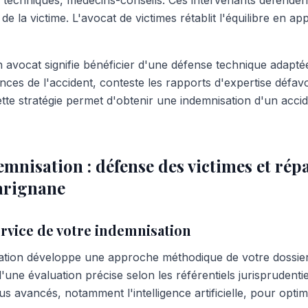
 techniques, médecins-conseils. Ces intervenants défendent 
de la victime. L'avocat de victimes rétablit l'équilibre en a
vocat signifie bénéficier d'une défense technique adaptée.
nces de l'accident, conteste les rapports d'expertise défavor
ette stratégie permet d'obtenir une indemnisation d'un acc
mnisation : défense des victimes et rép
arignane
ervice de votre indemnisation
sation développe une approche méthodique de votre dossie
 d'une évaluation précise selon les référentiels jurisprudenti
 plus avancés, notamment l'intelligence artificielle, pour opti