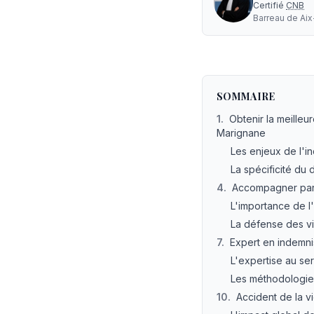
Certifié
CNB
Barreau de
Ai
Avocat accident de v
SOMMAIRE
1
.
Obtenir la meilleu
Marignane
Les enjeux de l'i
La spécificité du
4
.
Accompagner par u
L'importance de l
La défense des vi
7
.
Expert en indemni
L'expertise au se
Les méthodologies
10
.
Accident de la v