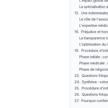
L'impact global de
La spécialisation 
13
.
Une indemnisatio
Le rôle de l'assu
L'expertise médic
16
.
Préjudice et hon
La transparence t
L'optimisation du
19
.
Procédure d'ind
Phase initiale : co
Phase médicale : 
Phase de négociat
23
.
Questions fréqu
24
.
Synthèse : votre 
25
.
Procédure d'ind
26
.
Questions fréqu
27
.
Pourquoi confier