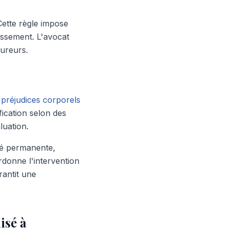
 Cette règle impose
rissement. L'avocat
sureurs.
s
préjudices corporels
fication selon des
luation.
ité permanente,
rdonne l'intervention
rantit une
isé à