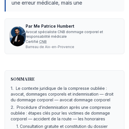
une erreur médicale, mais une
Par
Me
Patrice Humbert
Avocat spécialiste CNB dommage corporel et
responsabilité médicale
Certifié
CNB
Barreau de
Aix-en-Provence
Compresse oubliée : ce que dit la loi sur l'indemnisation
—
SOMMAIRE
1
.
Le contexte juridique de la compresse oubliée :
avocat, dommages corporels et indemnisation — droit
du dommage corporel — avocat dommage corporel
2
.
Procédure d’indemnisation après une compresse
oubliée : étapes clés pour les victimes de dommage
corporel — accident de la route — les honoraires
1. Consultation gratuite et constitution du dossier