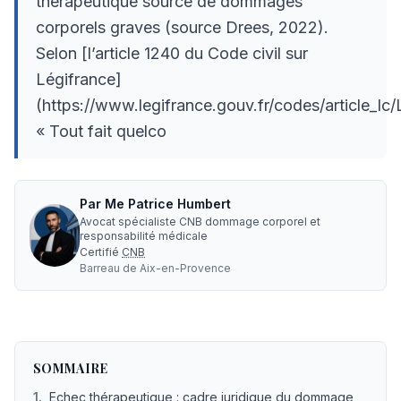
thérapeutique source de dommages
corporels graves (source Drees, 2022).
Selon [l’article 1240 du Code civil sur
Légifrance]
(https://www.legifrance.gouv.fr/codes/article_
« Tout fait quelco
Par
Me
Patrice Humbert
Avocat spécialiste CNB dommage corporel et
responsabilité médicale
Certifié
CNB
Barreau de
Aix-en-Provence
Echec thérapeutique : avocat en dommage corporel, inde
SOMMAIRE
1
.
Echec thérapeutique : cadre juridique du dommage