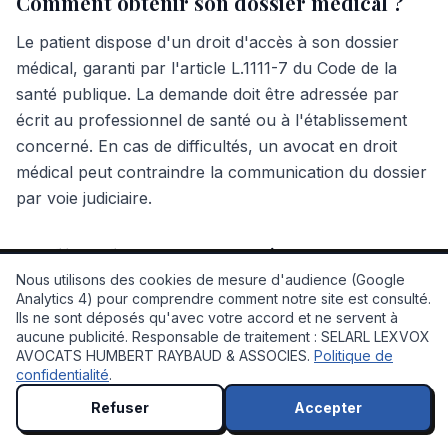
Comment obtenir son dossier médical ?
Le patient dispose d'un droit d'accès à son dossier
médical, garanti par l'article L.1111-7 du Code de la
santé publique. La demande doit être adressée par
écrit au professionnel de santé ou à l'établissement
concerné. En cas de difficultés, un avocat en droit
médical peut contraindre la communication du dossier
par voie judiciaire.
Quelle indemnisation espérer pour une
erreur médicale ?
Nous utilisons des cookies de mesure d'audience (Google
Analytics 4) pour comprendre comment notre site est consulté.
Ils ne sont déposés qu'avec votre accord et ne servent à
L'indemnisation dépend de la gravité des préjudices
💬 À votre service !
aucune publicité. Responsable de traitement : SELARL LEXVOX
subis et de leur impact sur la vie de la victime. Les
AVOCATS HUMBERT RAYBAUD & ASSOCIES.
Politique de
postes d'indemnisation comprennent les préjudices
confidentialité
.
patrimoniaux (frais médicaux, perte de revenus) et
Refuser
Accepter
extrapatrimoniaux (souffrances endurées, préjudice