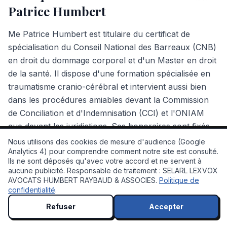
Patrice Humbert
Me Patrice Humbert est titulaire du certificat de
spécialisation du Conseil National des Barreaux (CNB)
en droit du dommage corporel et d'un Master en droit
de la santé. Il dispose d'une formation spécialisée en
traumatisme cranio-cérébral et intervient aussi bien
dans les procédures amiables devant la Commission
de Conciliation et d'Indemnisation (CCI) et l'ONIAM
que devant les juridictions. Ses honoraires sont fixés
par une convention conforme aux règles du CNB,
Nous utilisons des cookies de mesure d'audience (Google
Analytics 4) pour comprendre comment notre site est consulté.
avec un honoraire de résultat et sans avance de frais.
Ils ne sont déposés qu'avec votre accord et ne servent à
💬 À votre service !
Le cabinet reçoit dans ses quatre bureaux en région
aucune publicité. Responsable de traitement : SELARL LEXVOX
PACA : Aix-en-Provence, Salon-de-Provence, Arles
AVOCATS HUMBERT RAYBAUD & ASSOCIES.
Politique de
confidentialité
.
et Marignane (barreau d'Aix-en-Provence).
Refuser
Accepter