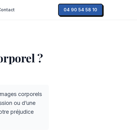
Contact
04 90 54 58 10
rporel ?
mmages corporels
ession ou d’une
otre préjudice