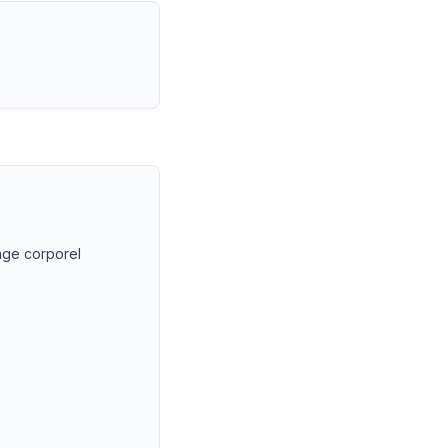
 LEXVOX Avocats
age corporel