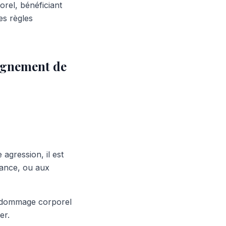
rel, bénéficiant
es règles
agnement de
agression, il est
rance, ou aux
en dommage corporel
er.