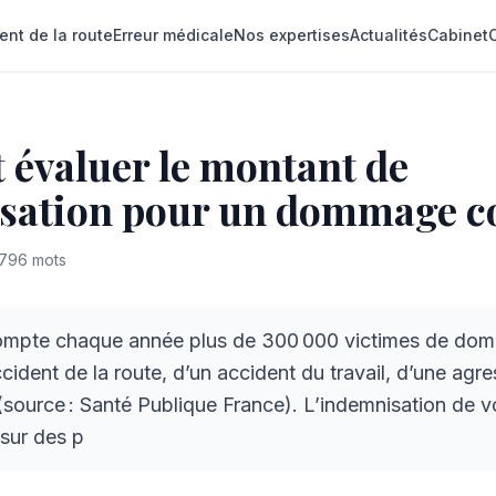
ent de la route
Erreur médicale
Nos expertises
Actualités
Cabinet
évaluer le montant de
isation pour un dommage co
796
mots
ompte chaque année plus de 300 000 victimes de do
ccident de la route, d’un accident du travail, d’une agr
(source : Santé Publique France). L’indemnisation de v
sur des p