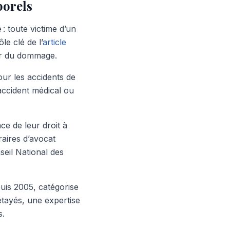
porels
 : toute victime d’un
le clé de l’
article
teur du dommage.
our les accidents de
d’accident médical ou
ce de leur droit à
raires d’avocat
seil National des
puis 2005, catégorise
étayés, une expertise
s.