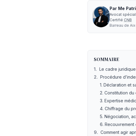
Par
Me
Patr
Avocat spécia
Certifié
CNB
Barreau de
Ai
Comment évaluer le 
SOMMAIRE
1
.
Le cadre juridiqu
2
.
Procédure d’inde
1. Déclaration et
2. Constitution du
3. Expertise médic
4. Chiffrage du pr
5. Négociation, a
6. Recouvrement e
9
.
Comment agir apr