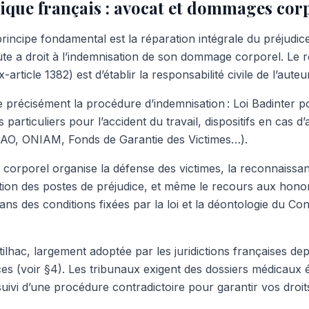
dique français : avocat et dommages cor
principe fondamental est la réparation intégrale du préjudice
te a droit à l’indemnisation de son dommage corporel. Le rô
-article 1382) est d’établir la responsabilité civile de l’au
e précisément la procédure d’indemnisation : Loi Badinter p
s particuliers pour l’accident du travail, dispositifs en cas 
GAO, ONIAM, Fonds de Garantie des Victimes…).
corporel organise la défense des victimes, la reconnaissan
ation des postes de préjudice, et même le recours aux hono
s des conditions fixées par la loi et la déontologie du Con
lhac, largement adoptée par les juridictions françaises de
ices (voir §4). Les tribunaux exigent des dossiers médicaux 
 suivi d’une procédure contradictoire pour garantir vos droit