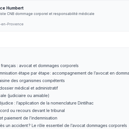
ice Humbert
liste CNB dommage corporel et responsabilité médicale
x-en-Provence
montant de l'indemnisation pour un dommage corporel ?
—
e français : avocat et dommages corporels
mnisation étape par étape : accompagnement de l’avocat en domm
 saisine des organismes compétents
 dossier médical et administratif
ale (judiciaire ou amiable)
éjudice : l’application de la nomenclature Dintilhac
ccord ou recours devant le tribunal
t paiement de l’indemnisation
ès un accident ? Le rôle essentiel de l’avocat dommages corporels