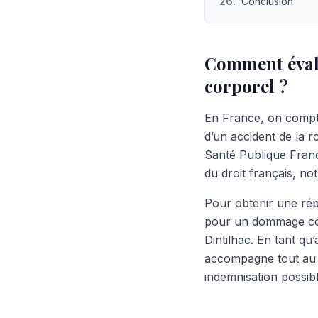
26
.
Conclusion
Comment éval
corporel ?
En France, on compt
d’un accident de la r
Santé Publique Franc
du droit français, not
Pour obtenir une répa
pour un dommage co
Dintilhac. En tant q
accompagne tout au lo
indemnisation possibl