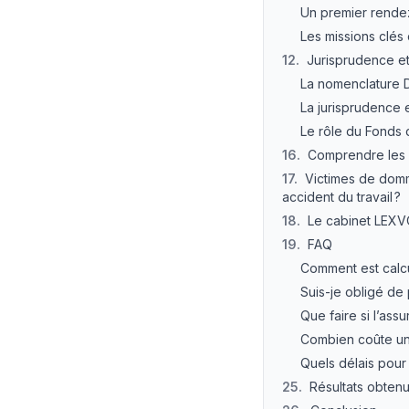
Un premier rendez
Les missions clés
12
.
Jurisprudence et
La nomenclature D
La jurisprudence 
Le rôle du Fonds 
16
.
Comprendre les 
17
.
Victimes de domm
accident du travail ?
18
.
Le cabinet LEXV
19
.
FAQ
Comment est calcu
Suis-je obligé de
Que faire si l’ass
Combien coûte un
Quels délais pour
25
.
Résultats obten