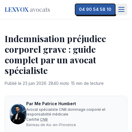
LEXVOX
avocats
04 90 54 58 10
Indemnisation préjudice
corporel grave : guide
complet par un avocat
spécialiste
Publié le
23 juin 2026
·
2840
mots
·
15
min de lecture
Par
Me
Patrice Humbert
Avocat spécialiste CNB dommage corporel et
responsabilité médicale
Certifié
CNB
Barreau de
Aix-en-Provence