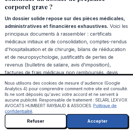
corporel grave ?
Un dossier solide repose sur des pièces médicales,
administratives et financières exhaustives.
Voici les
principaux documents à rassembler : certificats
médicaux initiaux et de consolidation, comptes-rendus
d'hospitalisation et de chirurgie, bilans de rééducation
et de neuropsychologie, justificatifs de pertes de
revenus (bulletins de salaire, avis d'imposition),
factures de frais médicaux non remboursés, devis
d'adaptation du logement et du véhicule, justificatifs de
Nous utilisons des cookies de mesure d'audience (Google
frais d'assistance tierce personne, constat d'accident
Analytics 4) pour comprendre comment notre site est consulté.
Ils ne sont déposés qu'avec votre accord et ne servent à
ou rapport de police, et tout élément attestant de
💬 À votre service !
aucune publicité. Responsable de traitement : SELARL LEXVOX
l'impact sur votre vie quotidienne (attestations de
AVOCATS HUMBERT RAYBAUD & ASSOCIES.
Politique de
proches, rapports sociaux). Votre avocat vous
confidentialité
.
guidera dans cette collecte dès le premier rendez-
Refuser
Accepter
vous.