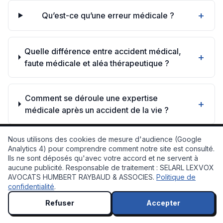
+
Qu’est-ce qu’une erreur médicale ?
Quelle différence entre accident médical,
+
faute médicale et aléa thérapeutique ?
Comment se déroule une expertise
+
médicale après un accident de la vie ?
Nous utilisons des cookies de mesure d'audience (Google
Quels sont les délais pour agir en
Analytics 4) pour comprendre comment notre site est consulté.
+
indemnisation d’une erreur médicale ?
Ils ne sont déposés qu'avec votre accord et ne servent à
💬 À votre service !
aucune publicité. Responsable de traitement : SELARL LEXVOX
AVOCATS HUMBERT RAYBAUD & ASSOCIES.
Politique de
confidentialité
.
L’indemnisation proposée par l’assureur
+
est-elle toujours juste ?
Refuser
Accepter