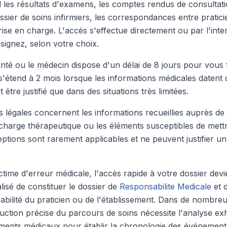
les résultats d'examens, les comptes rendus de consultati
ssier de soins infirmiers, les correspondances entre pratic
prise en charge. L'accès s'effectue directement ou par l'int
ignez, selon votre choix.
anté ou le médecin dispose d'un délai de 8 jours pour vous 
s'étend à 2 mois lorsque les informations médicales datent 
être justifié que dans des situations très limitées.
 légales concernent les informations recueillies auprès de 
 charge thérapeutique ou les éléments susceptibles de mettr
ptions sont rarement applicables et ne peuvent justifier un
time d'erreur médicale, l'accès rapide à votre dossier devie
lisé de constituer le dossier de
Responsabilite Medicale
et d
abilité du praticien ou de l'établissement. Dans de nombre
ruction précise du parcours de soins nécessite l'analyse ex
ents médicaux pour établir la chronologie des événements e