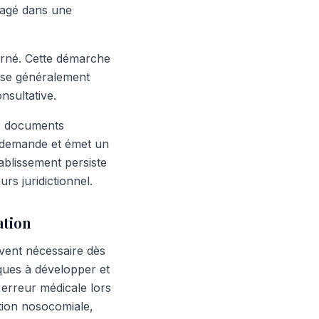
ngagé dans une
erné. Cette démarche
pose généralement
nsultative.
ux documents
e demande et émet un
ablissement persiste
s juridictionnel.
ation
vent nécessaire dès
iques à développer et
 erreur médicale lors
ction nosocomiale,