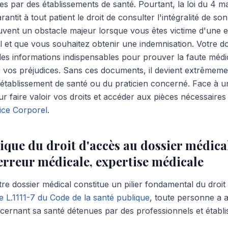
es par des établissements de santé. Pourtant, la loi du 4 m
antit à tout patient le droit de consulter l'intégralité de so
uvent un obstacle majeur lorsque vous êtes victime d'une 
l et que vous souhaitez obtenir une indemnisation. Votre do
es informations indispensables pour prouver la faute médical
er vos préjudices. Sans ces documents, il devient extrêmemen
l'établissement de santé ou du praticien concerné. Face à un 
r faire valoir vos droits et accéder aux pièces nécessaires
ice Corporel
.
ique du droit d'accès au dossier médical
erreur médicale, expertise médicale
tre dossier médical constitue un pilier fondamental du droit
cle L.1111-7 du Code de la santé publique
, toute personne a 
cernant sa santé détenues par des professionnels et établi