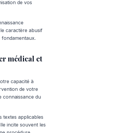
nisation de vos
onnaissance
le caractère abusif
s fondamentaux.
er médical et
otre capacité à
ervention de votre
tre connaissance du
s textes applicables
le incite souvent les
une procédure