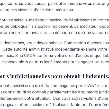
e que ce refus vous cause, particulièrement si vous êtes e
tion des victimes d'accidents médicaux.
pouvez saisir le médiateur médical de l'établissement conc
is de débloquer la situation rapidement. Le médiateur dis
pour rendre son avis, mais sa décision n'a qu'une valeur co
es démarches, vous devez saisir la Commission d'accès a
). Cette autorité administrative indépendante examine votr
un mois. Si la CADA confirme votre droit d'accès et que l'ét
 disposez alors de tous les éléments pour engager un recour
ours juridictionnelles pour obtenir l'indemnis
avocat spécialisé en droit du dommage corporel s'avère sou
essionnel du droit connaît parfaitement les arguments jurid
étentes selon votre situation. Que vous soyez victime d'une
irurgicale, d'un accident médical sans faute ou d'une infe