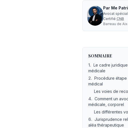
Par
Me
Patr
Avocat spécia
Certifié
CNB
Barreau de
Ai
Que faire en cas de 
SOMMAIRE
1
.
Le cadre juridiqu
médicale
2
.
Procédure étape p
médical
Les voies de recou
4
.
Comment un avocat
médicale, corporel
Les différentes vo
6
.
Jurisprudence rel
aléa thérapeutique