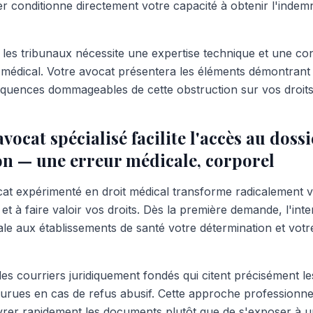
er conditionne directement votre capacité à obtenir l'indem
les tribunaux nécessite une expertise technique et une c
 médical. Votre avocat présentera les éléments démontrant 
équences dommageables de cette obstruction sur vos droit
cat spécialisé facilite l'accès au dossi
on — une erreur médicale, corporel
at expérimenté en droit médical transforme radicalement v
 et à faire valoir vos droits. Dès la première demande, l'int
nale aux établissements de santé votre détermination et vo
es courriers juridiquement fondés qui citent précisément le
ourues en cas de refus abusif. Cette approche professionnel
ivrer rapidement les documents plutôt que de s'exposer à 