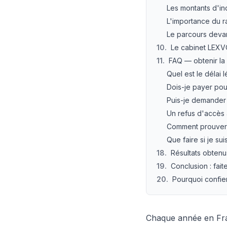
Les montants d'in
L'importance du r
Le parcours devan
10
.
Le cabinet LEXV
11
.
FAQ — obtenir la 
Quel est le délai 
Dois-je payer pou
Puis-je demander
Un refus d'accès 
Comment prouver 
Que faire si je su
18
.
Résultats obtenu
19
.
Conclusion : fai
20
.
Pourquoi confie
Chaque année en Fra