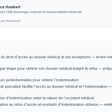
ice Humbert
liste CNB dommage corporel et responsabilité médicale
x-en-Provence
refus d'accès à son dossier médical ?
— LEXVOX Avocats
e du droit d'accès au dossier médical et ses exceptions — erreur mé
ar étape pour obtenir son dossier médical malgré le refus — préju
rs juridictionnelles pour obtenir l'indemnisation
 spécialisé facilite l'accès au dossier médical et l'indemnisation 
ies d'indemnisation selon la nature de l'accident médical
ative au refus d'accès et montants d'indemnisation obtenus — meill