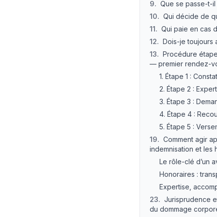
9
.
Que se passe-t-il
10
.
Qui décide de qu
11
.
Qui paie en cas de
12
.
Dois-je toujours 
13
.
Procédure étape 
— premier rendez-v
1. Étape 1 : Consta
2. Étape 2 : Expe
3. Étape 3 : Dema
4. Étape 4 : Recou
5. Étape 5 : Verse
19
.
Comment agir apr
indemnisation et les
Le rôle-clé d’un 
Honoraires : tran
Expertise, accomp
23
.
Jurisprudence e
du dommage corpore