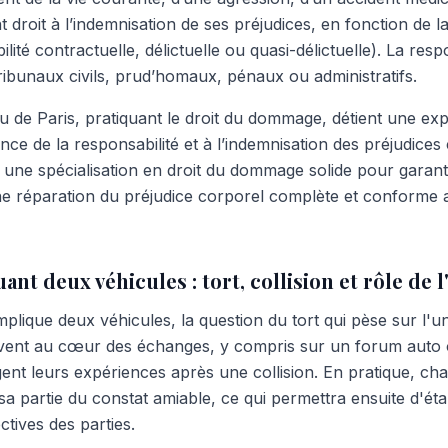
t droit à l’indemnisation de ses préjudices, en fonction de l
ité contractuelle, délictuelle ou quasi-délictuelle). La resp
ribunaux civils, prud’homaux, pénaux ou administratifs.
 de Paris, pratiquant le droit du dommage, détient une ex
ance de la responsabilité et à l’indemnisation des préjudices
une spécialisation en droit du dommage solide pour garan
une réparation du préjudice corporel complète et conforme
ant deux véhicules : tort, collision et rôle de 
plique deux véhicules, la question du tort qui pèse sur l'u
vent au cœur des échanges, y compris sur un forum aut
gent leurs expériences après une collision. En pratique, c
 sa partie du constat amiable, ce qui permettra ensuite d'étab
ctives des parties.