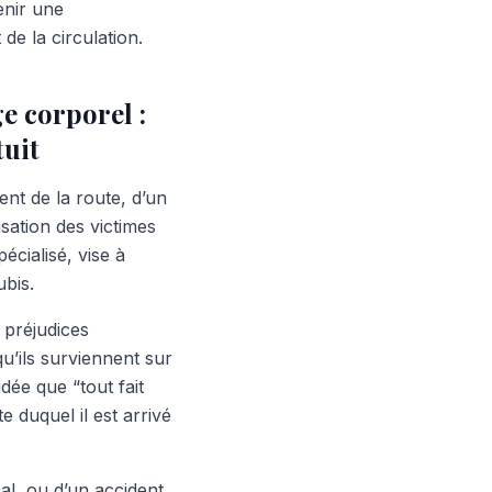
enir une
e la circulation.
e corporel :
tuit
ent de la route, d’un
isation des victimes
cialisé, vise à
ubis.
s préjudices
qu’ils surviennent sur
idée que “tout fait
 duquel il est arrivé
al, ou d’un accident