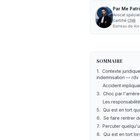
Par
Me
Patr
Avocat spécia
Certifié
CNB
Barreau de
Ai
Qui est responsable
SOMMAIRE
1
.
Contexte juridique
indemnisation — rdv 
Accident impliquan
3
.
Choc par l'arrière 
Les responsabilité
5
.
Qui est en tort q
6
.
Se faire rentrer 
7
.
Percuter quelqu'u
8
.
Qui est en tort lor