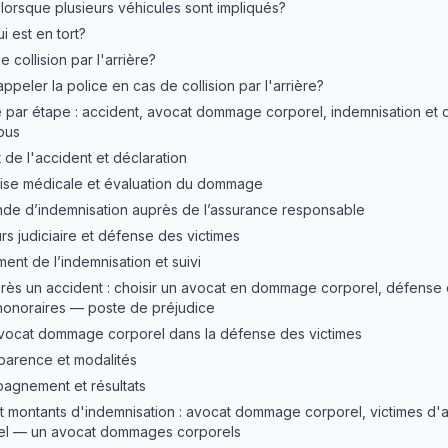
 lorsque plusieurs véhicules sont impliqués?
i est en tort?
 collision par l'arrière?
appeler la police en cas de collision par l'arrière?
par étape : accident, avocat dommage corporel, indemnisation et 
ous
t de l'accident et déclaration
rtise médicale et évaluation du dommage
nde d’indemnisation auprès de l’assurance responsable
rs judiciaire et défense des victimes
ment de l’indemnisation et suivi
ès un accident : choisir un avocat en dommage corporel, défense 
 honoraires — poste de préjudice
avocat dommage corporel dans la défense des victimes
sparence et modalités
agnement et résultats
t montants d'indemnisation : avocat dommage corporel, victimes d'a
l — un avocat dommages corporels