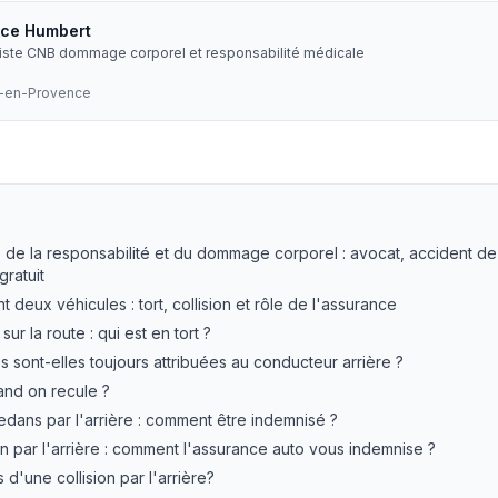
ice Humbert
liste CNB dommage corporel et responsabilité médicale
x-en-Provence
 : avocat, dommages corporels, avocat dommage corporel e
 de la responsabilité et du dommage corporel : avocat, accident de 
gratuit
t deux véhicules : tort, collision et rôle de l'assurance
sur la route : qui est en tort ?
s sont-elles toujours attribuées au conducteur arrière ?
uand on recule ?
dedans par l'arrière : comment être indemnisé ?
n par l'arrière : comment l'assurance auto vous indemnise ?
s d'une collision par l'arrière?