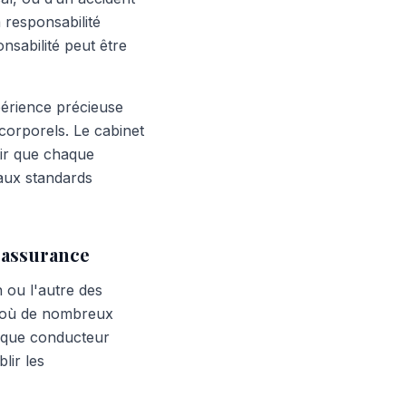
a responsabilité
onsabilité peut être
périence précieuse
 corporels. Le cabinet
tir que chaque
 aux standards
l'assurance
n ou l'autre des
o où de nombreux
haque conducteur
lir les