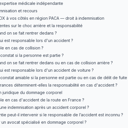
’expertise médicale indépendante
nisation et recours
OX à vos côtés en région PACA — droit à indemnisation
ntes sur le choc arrière et la responsabilité
and on se fait rentrer dedans ?
i est responsable lors d'un accident ?
e en cas de collision ?
onstat si la personne est partie ?
and on se fait rentrer dedans ou en cas de collision arrière ?
i est responsable lors d'un accident de voiture ?
onstat amiable si la personne est partie ou en cas de délit de fuite
ances déterminent-elles la responsabilité en cas d'accident ?
n juridique du dommage corporel
le en cas d'accident de la route en France ?
ne indemnisation après un accident corporel ?
ie peut-il intervenir si le responsable de l’accident est inconnu ?
r un avocat spécialisé en dommage corporel ?