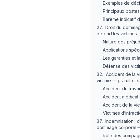
Exemples de décis
Principaux postes
Barème indicatif 
27
.
Droit du dommage
défend les victimes
Nature des préjud
Applications spéc
Les garanties et l
Défense des victi
32
.
Accident de la v
victime — gratuit et
Accident du travai
Accident médical 
Accident de la vi
Victimes d’infract
37
.
Indemnisation : 
dommage corporel — 
Rôle des compagn