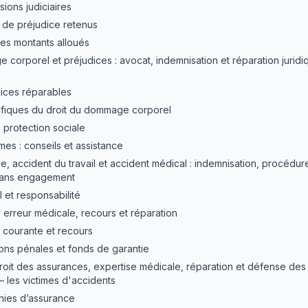
ions judiciaires
 de préjudice retenus
des montants alloués
 corporel et préjudices : avocat, indemnisation et réparation juri
ices réparables
ifiques du droit du dommage corporel
a protection sociale
mes : conseils et assistance
ie, accident du travail et accident médical : indemnisation, procédur
 sans engagement
l et responsabilité
: erreur médicale, recours et réparation
e courante et recours
ions pénales et fonds de garantie
droit des assurances, expertise médicale, réparation et défense des
les victimes d'accidents
ies d’assurance