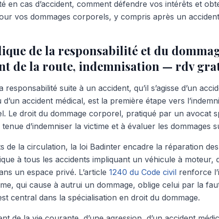
ité en cas d’accident, comment défendre vos intérêts et obt
pour vos dommages corporels, y compris après un accident d
dique de la responsabilité et du dommag
nt de la route, indemnisation — rdv gra
 responsabilité suite à un accident, qu’il s’agisse d’un accid
u d’un accident médical, est la première étape vers l’indemn
 Le droit du dommage corporel, pratiqué par un avocat spé
e tenue d’indemniser la victime et à évaluer les dommages s
s de la circulation, la loi Badinter encadre la réparation de
lique à tous les accidents impliquant un véhicule à moteur, 
ans un espace privé. L’article
1240 du Code civil
renforce l’
e, qui cause à autrui un dommage, oblige celui par la faute
 est central dans la spécialisation en droit du dommage.
ent de la vie courante, d’une agression, d’un accident médic