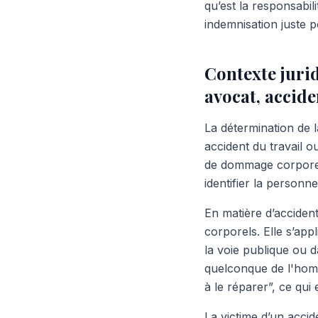
qu’est la responsabil
indemnisation juste 
Contexte juri
avocat, accide
La détermination de la
accident du travail o
de dommage corporel.
identifier la personn
En matière d’accident
corporels. Elle s’app
la voie publique ou d
quelconque de l'homm
à le réparer”, ce qui
La victime d’un accid