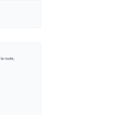
t indemnisation
— LEXVOX Avocats
la route,