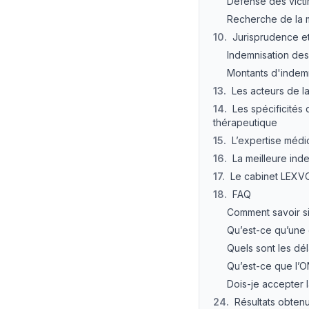
Défense des victi
Recherche de la 
10
.
Jurisprudence et
Indemnisation des
Montants d'indemn
13
.
Les acteurs de la
14
.
Les spécificités
thérapeutique
15
.
L’expertise médic
16
.
La meilleure ind
17
.
Le cabinet LEXV
18
.
FAQ
Comment savoir si 
Qu’est-ce qu’une 
Quels sont les dél
Qu’est-ce que l’ON
Dois-je accepter 
24
.
Résultats obten