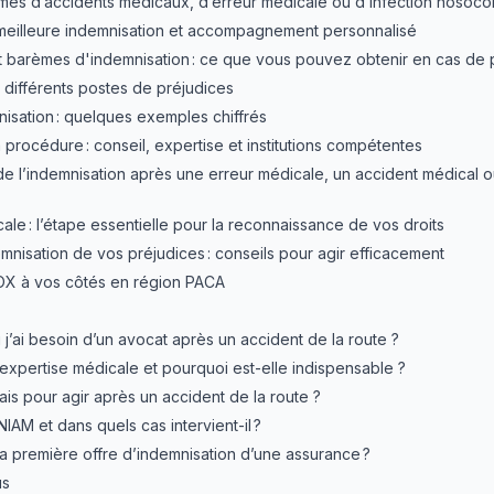
mes d’accidents médicaux, d’erreur médicale ou d’infection nosoco
meilleure indemnisation et accompagnement personnalisé
 barèmes d'indemnisation : ce que vous pouvez obtenir en cas de 
 différents postes de préjudices
isation : quelques exemples chiffrés
 procédure : conseil, expertise et institutions compétentes
 de l’indemnisation après une erreur médicale, un accident médical o
ale : l’étape essentielle pour la reconnaissance de vos droits
emnisation de vos préjudices : conseils pour agir efficacement
OX à vos côtés en région PACA
j’ai besoin d’un avocat après un accident de la route ?
expertise médicale et pourquoi est-elle indispensable ?
ais pour agir après un accident de la route ?
IAM et dans quels cas intervient-il ?
la première offre d’indemnisation d’une assurance ?
us