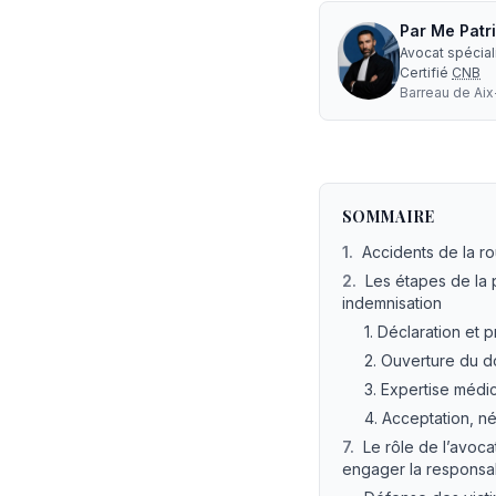
Par
Me
Patr
Avocat spécia
Certifié
CNB
Barreau de
Ai
Comment trouver un a
SOMMAIRE
1
.
Accidents de la ro
2
.
Les étapes de la 
indemnisation
1. Déclaration et
2. Ouverture du 
3. Expertise médi
4. Acceptation, n
7
.
Le rôle de l’avoc
engager la responsab