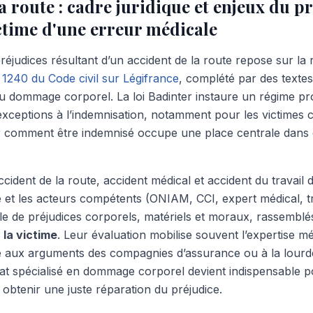
a route : cadre juridique et enjeux du p
ctime d'une erreur médicale
réjudices résultant d’un accident de la route repose sur la r
e 1240 du Code civil sur Légifrance
, complété par des texte
du dommage corporel. La loi Badinter instaure un régime pr
s exceptions à l’indemnisation, notamment pour les victimes cy
r comment être indemnisé occupe une place centrale dans 
accident de la route, accident médical et accident du travail 
 et les acteurs compétents (ONIAM, CCI, expert médical, tri
rle de préjudices corporels, matériels et moraux, rassemblés
 la victime
. Leur évaluation mobilise souvent l’expertise m
e aux arguments des compagnies d’assurance ou à la lour
at spécialisé en dommage corporel devient indispensable p
t obtenir une juste réparation du préjudice.