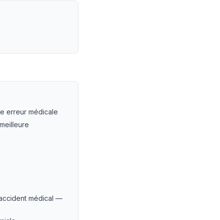
 LEXVOX Avocats
ne erreur médicale
meilleure
 accident médical —