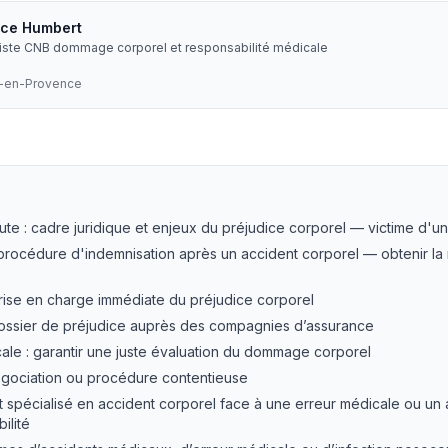
ice Humbert
liste CNB dommage corporel et responsabilité médicale
x-en-Provence
vocat spécialisé en accident de la route : guide pratique
—
ute : cadre juridique et enjeux du préjudice corporel — victime d'u
procédure d'indemnisation après un accident corporel — obtenir la 
 prise en charge immédiate du préjudice corporel
dossier de préjudice auprès des compagnies d’assurance
cale : garantir une juste évaluation du dommage corporel
égociation ou procédure contentieuse
at spécialisé en accident corporel face à une erreur médicale ou un
ilité