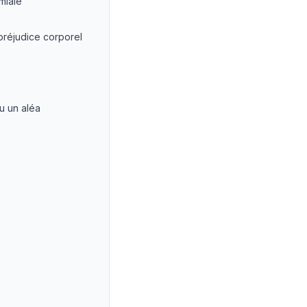
miale
préjudice corporel
u un aléa