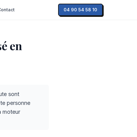
Contact
04 90 54 58 10
sé en
ute sont
oute personne
 à moteur