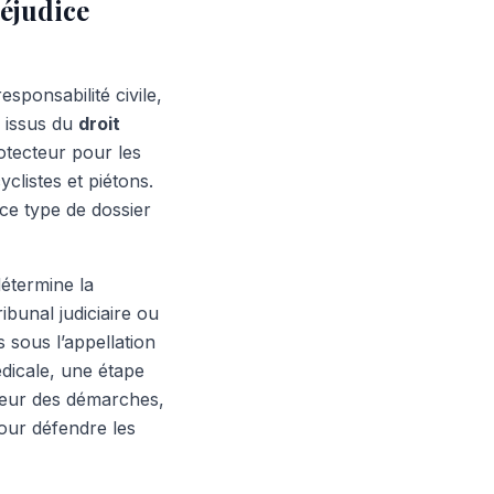
réjudice
esponsabilité civile,
s issus du
droit
otecteur pour les
clistes et piétons.
ce type de dossier
détermine la
bunal judiciaire ou
 sous l’appellation
édicale, une étape
deur des démarches,
our défendre les