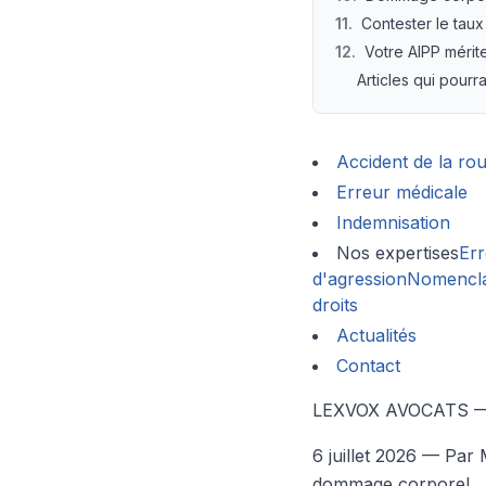
11
.
Contester le taux
12
.
Votre AIPP mérit
Articles qui pourr
Accident de la rou
Erreur médicale
Indemnisation
Nos expertises
Err
d'agression
Nomencla
droits
Actualités
Contact
LEXVOX AVOCATS — 
6 juillet 2026
— Par M
dommage corporel