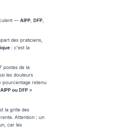
irculent —
AIPP
,
DFP
,
part des praticiens,
hique
: c'est la
7 postes de la
ssi les douleurs
e pourcentage retenu
'AIPP ou DFP
»
 la grille des
rente. Attention : un
n, car les