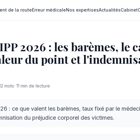
ent de la route
Erreur médicale
Nos expertises
Actualités
Cabinet
PP 2026 : les barèmes, le c
valeur du point et l'indemni
12
mots
·
11
min de lecture
 : ce que valent les barèmes, taux fixé par le médeci
mnisation du préjudice corporel des victimes.