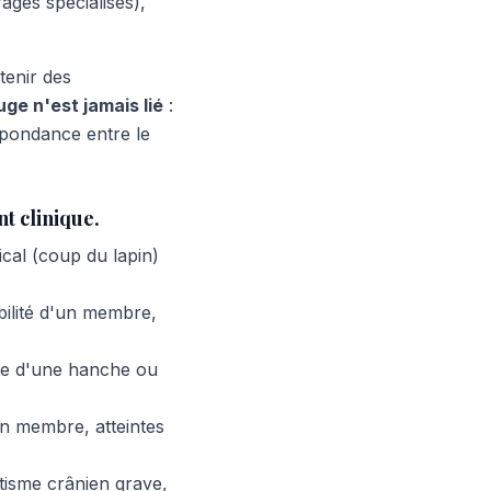
ages spécialisés),
tenir des
juge n'est jamais lié
:
espondance entre le
t clinique.
cal (coup du lapin)
bilité d'un membre,
te d'une hanche ou
n membre, atteintes
tisme crânien grave,