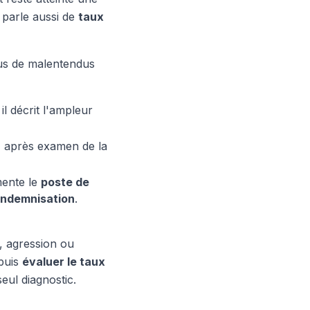
n parle aussi de
taux
lus de malentendus
l décrit l'ampleur
, après examen de la
mente le
poste de
indemnisation
.
e, agression ou
 puis
évaluer le taux
eul diagnostic.