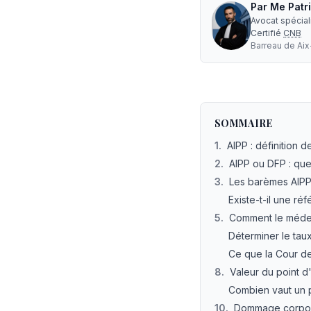
Par
Me
Patr
Avocat spécia
Certifié
CNB
Barreau de
Ai
Barème AIPP 2026 : le
SOMMAIRE
1
.
AIPP : définition d
2
.
AIPP ou DFP : quel
3
.
Les barèmes AIPP 2
Existe-t-il une réf
5
.
Comment le médeci
Déterminer le taux
Ce que la Cour de 
8
.
Valeur du point d'
Combien vaut un p
10
.
Dommage corpore