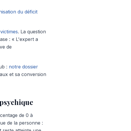
isation du déficit
 victimes
. La question
ase : « L'expert a
ive de
ub :
notre dossier
 taux et sa conversion
t psychique
rcentage de 0 à
ue de la personne :
t reste atteinte une