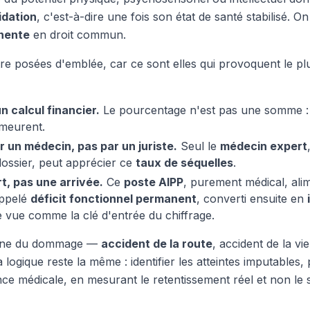
idation
, c'est-à-dire une fois son état de santé stabilisé. O
nente
en droit commun.
être posées d'emblée, car ce sont elles qui provoquent le p
n calcul financier.
Le pourcentage n'est pas une somme : i
meurent.
ar un médecin, pas par un juriste.
Seul le
médecin expert
ossier, peut apprécier ce
taux de séquelles
.
t, pas une arrivée.
Ce
poste AIPP
, purement médical, ali
appelé
déficit fonctionnel permanent
, converti ensuite en
e vue comme la clé d'entrée du chiffrage.
rigine du dommage —
accident de la route
, accident de la vi
 logique reste la même : identifier les atteintes imputables,
nce médicale, en mesurant le retentissement réel et non le s