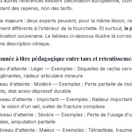
d'autres références existent (déclinaison européenne, ouvr
tent des repères, non des tarifs.
 majeure : deux experts peuvent, pour la même lésion, re
nt différents à l'intérieur de la fourchette. Et surtout,
le 
ciation souveraine. Le tableau ci-dessous illustre la corr
ne description clinique.
née à titre pédagogique entre taux et retentissemen
u d'atteinte : Léger — Exemples : Séquelles de rachis cervi
gênantes, raideur articulaire mineure
au d'atteinte : Modéré — Exemples : Perte partielle de mo
ts, état anxio-dépressif durable
eau d'atteinte : Important — Exemples : Raideur importan
la vision d'un œil, suites de fracture complexe
eau d'atteinte : Sévère — Exemples : Perte de l'usage d'u
es, amputation partielle
veau d'atteinte : Majeur — Exemples : Tétraplégie, trauma