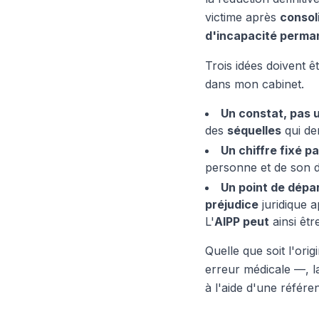
victime après
consol
d'incapacité perma
Trois idées doivent 
dans mon cabinet.
Un constat, pas u
des
séquelles
qui de
Un chiffre fixé p
personne et de son d
Un point de dépar
préjudice
juridique 
L'
AIPP peut
ainsi êtr
Quelle que soit l'o
erreur médicale —, la
à l'aide d'une référe