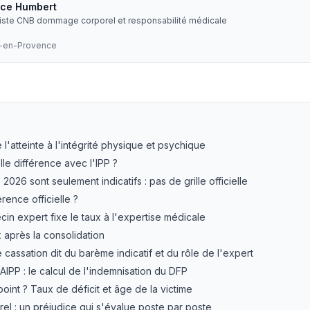
ice Humbert
liste CNB dommage corporel et responsabilité médicale
x-en-Provence
s barèmes, le calcul du taux, la valeur du point et l'inde
e l'atteinte à l'intégrité physique et psychique
le différence avec l'IPP ?
026 sont seulement indicatifs : pas de grille officielle
érence officielle ?
n expert fixe le taux à l'expertise médicale
 après la consolidation
cassation dit du barème indicatif et du rôle de l'expert
AIPP : le calcul de l'indemnisation du DFP
oint ? Taux de déficit et âge de la victime
l : un préjudice qui s'évalue poste par poste