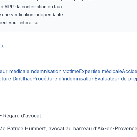
 d'AIPP : la contestation du taux
e une vérification indépendante
aient vous intéresser
te
eur médicale
Indemnisation victime
Expertise médicale
Accide
ture Dintilhac
Procédure d'indemnisation
Évaluateur de pré
Regard d'avocat
e Patrice Humbert, avocat au barreau d'Aix-en-Provence, 