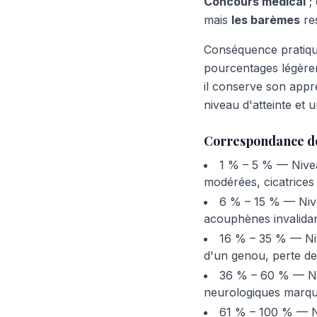
Concours médical
; 
mais
les barèmes
res
Conséquence pratique
pourcentages légèreme
il conserve son appré
niveau d'atteinte et u
Correspondance don
1 % – 5 % — Nivea
modérées, cicatrices 
6 % – 15 % — Nive
acouphènes invalidan
16 % – 35 % — Niv
d'un genou, perte de 
36 % – 60 % — Niv
neurologiques marqué
61 % – 100 % — Ni