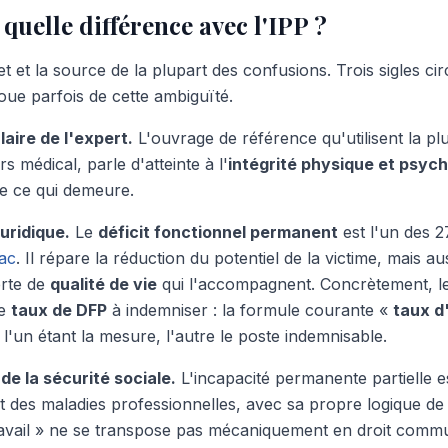
quelle différence avec l'IPP ?
t et la source de la plupart des confusions. Trois sigles c
oue parfois de cette ambiguïté.
laire de l'expert.
L'ouvrage de référence qu'utilisent la plu
s médical, parle d'atteinte à l'
intégrité physique et psyc
de ce qui demeure.
juridique.
Le
déficit fonctionnel permanent
est l'un des 2
ac
. Il répare la réduction du potentiel de la victime, mais au
erte de
qualité de vie
qui l'accompagnent. Concrètement, l
le
taux de DFP
à indemniser : la formule courante «
taux d
, l'un étant la mesure, l'autre le poste indemnisable.
 de la sécurité sociale.
L'incapacité permanente partielle est
t des maladies professionnelles, avec sa propre logique de 
ravail » ne se transpose pas mécaniquement en droit commu