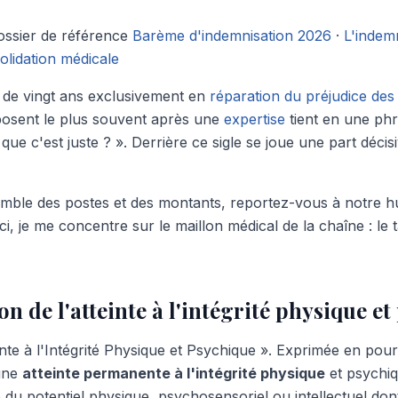
ossier de référence
Barème d'indemnisation 2026
·
L'indemn
olidation médicale
 de vingt ans exclusivement en
réparation du préjudice des
posent le plus souvent après une
expertise
tient en une phr
que c'est juste ? ». Derrière ce sigle se joue une part décis
mble des postes et des montants, reportez-vous à notre h
Ici, je me concentre sur le maillon médical de la chaîne : le
ion de l'atteinte à l'intégrité physique e
einte à l'Intégrité Physique et Psychique ». Exprimée en pou
une
atteinte permanente à l'intégrité physique
et psychiq
ve du potentiel physique, psychosensoriel ou intellectuel don