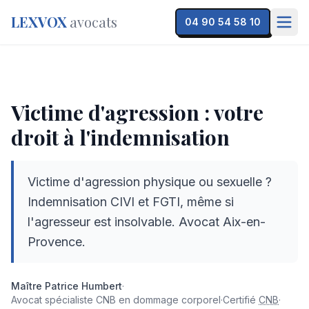
LEXVOX
avocats
04 90 54 58 10
Victime d'agression : votre droit à l'indemnisation
— LEXV
Victime d'agression : votre
droit à l'indemnisation
Victime d'agression physique ou sexuelle ?
Indemnisation CIVI et FGTI, même si
l'agresseur est insolvable. Avocat Aix-en-
Provence.
Maître
Maître
Patrice Humbert
·
Avocat spécialiste CNB en dommage corporel
·
Certifié
CNB
·