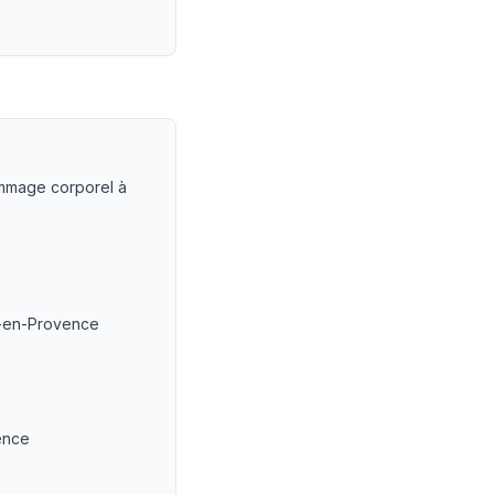
ts
dommage corporel à
ix-en-Provence
vence