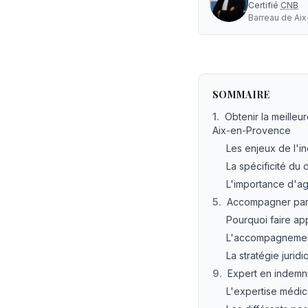
Certifié
CNB
Barreau de
Ai
Avocat accident de s
SOMMAIRE
1
.
Obtenir la meilleu
Aix-en-Provence
Les enjeux de l'i
La spécificité d
L'importance d'ag
5
.
Accompagner par u
Pourquoi faire ap
L'accompagnemen
La stratégie jurid
9
.
Expert en indemni
L'expertise médic