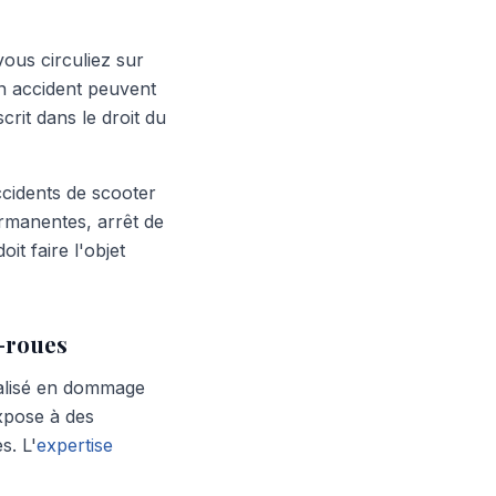
ous circuliez sur
un accident peuvent
crit dans le droit du
ccidents de scooter
ermanentes, arrêt de
oit faire l'objet
x-roues
ialisé en dommage
xpose à des
s. L'
expertise