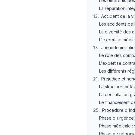
Les différents po
La réparation inté
13
.
Accident de la v
Les accidents de l
La diversité des 
L'expertise médic
17
.
Une indemnisatio
Le rôle des comp
L'expertise contra
Les différents ré
21
.
Préjudice et hon
La structure tari
La consultation g
Le financement d
25
.
Procédure d'in
Phase d'urgence 
Phase médicale : s
Phase de négociat