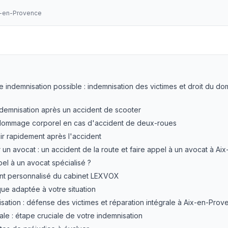
x-en-Provence
cooter à Aix-en-Provence : indemnisation
— LEXVOX Avoca
re indemnisation possible : indemnisation des victimes et droit du 
ndemnisation après un accident de scooter
u dommage corporel en cas d'accident de deux-roues
ir rapidement après l'accident
n avocat : un accident de la route et faire appel à un avocat à A
pel à un avocat spécialisé ?
t personnalisé du cabinet LEXVOX
ique adaptée à votre situation
sation : défense des victimes et réparation intégrale à Aix-en-Pro
ale : étape cruciale de votre indemnisation