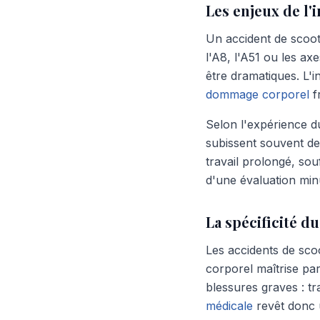
Les enjeux de l'
Un accident de scoot
l'A8, l'A51 ou les a
être dramatiques. L'i
dommage corporel
f
Selon l'expérience du
subissent souvent de
travail prolongé, so
d'une évaluation minu
La spécificité 
Les accidents de sco
corporel maîtrise pa
blessures graves : tr
médicale
revêt donc 