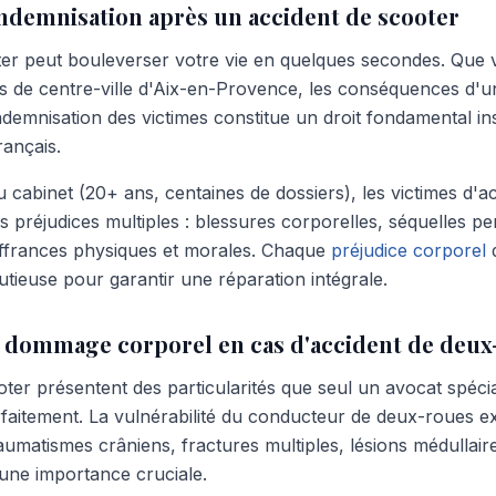
indemnisation après un accident de scooter
er peut bouleverser votre vie en quelques secondes. Que v
xes de centre-ville d'Aix-en-Provence, les conséquences d'
ndemnisation des victimes constitue un droit fondamental ins
rançais.
 cabinet (20+ ans, centaines de dossiers), les victimes d'a
s préjudices multiples : blessures corporelles, séquelles p
uffrances physiques et morales. Chaque
préjudice corporel
d
tieuse pour garantir une réparation intégrale.
du dommage corporel en cas d'accident de deu
oter présentent des particularités que seul un avocat spéc
rfaitement. La vulnérabilité du conducteur de deux-roues e
aumatismes crâniens, fractures multiples, lésions médullaire
une importance cruciale.