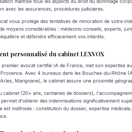
isation maîtrise tous les aspects du droit du dommage corpo
on avec les assurances, procédures judiciaires.
ocat vous protège des tentatives de minoration de votre ind
de moyens considérables : médecins-conseils, experts, juri
'équilibre et défendre efficacement vos intérêts.
nt personnalisé du cabinet LEXVOX
premier avocat certifié IA de France, met son expertise au
n-Provence. Avec 4 bureaux dans les Bouches-du-Rhône (
rles, Marignane), le cabinet assure une proximité géograp
u cabinet (20+ ans, centaines de dossiers), l'accompagne
 permet d'obtenir des indemnisations significativement sup
 est maîtrisée : constitution du dossier, expertise médicale
ce.