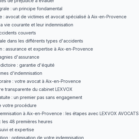
stes de préjudice à évaluer
grale : un principe fondamental
ie : avocat de victimes et avocat spécialisé à Aix-en-Provence
a vie courante et leur indemnisation
accidents couverts
ale dans les différents types d'accidents
n : assurance et expertise à Aix-en-Provence
agnies d'assurance
dictoire : garantie d'équité
gimes d'indemnisation
oraire : votre avocat à Aix-en-Provence
faire transparente du cabinet LEXVOX
ratuite : un premier pas sans engagement
e votre procédure
demnisation à Aix-en-Provence : les étapes avec LEXVOX AVOCATS
: les 48 premières heures
uivi et expertise
ion : optimisation de votre indemnisation