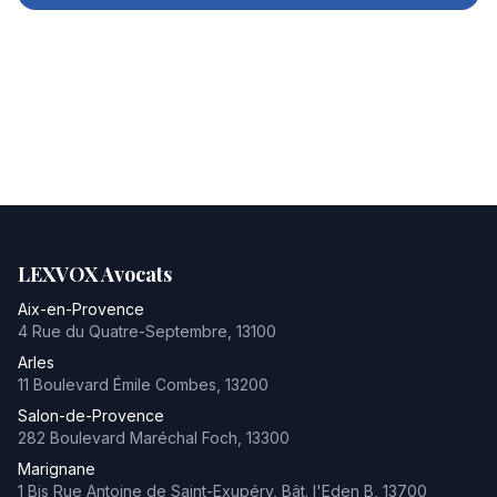
LEXVOX Avocats
Aix-en-Provence
4 Rue du Quatre-Septembre
,
13100
Arles
11 Boulevard Émile Combes
,
13200
Salon-de-Provence
282 Boulevard Maréchal Foch
,
13300
Marignane
1 Bis Rue Antoine de Saint-Exupéry, Bât. l'Eden B
,
13700