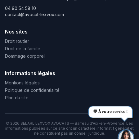
04 90 54 58 10
contact@avocat-lexvox.com
Nos sites
Droit routier
Droit de la famille
Dommage corporel
Informations légales
Mentions légales
Politique de confidentialité
Plan du site
💬 À votre service !
©
2026
SELARL LEXVOX AVOCATS — Barreau d'Aix-en-Provence. Les
informations publiées sur ce site ont un caractère informatif général et
ne constituent pas un conseil juridique.