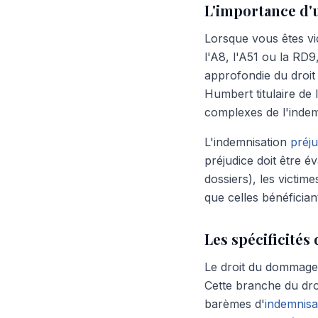
L'importance d'u
Lorsque vous êtes v
l'A8, l'A51 ou la RD9
approfondie du droi
Humbert titulaire de
complexes de l'indem
L'indemnisation
préju
préjudice doit être é
dossiers), les vict
que celles bénéfician
Les spécificité
Le droit du dommage c
Cette branche du droi
barèmes d'
indemnisa