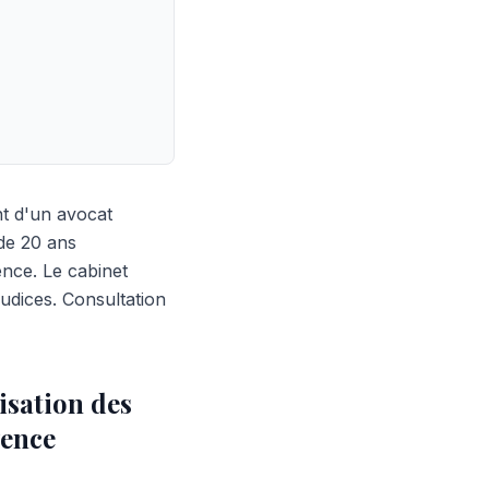
nt d'un avocat
 de 20 ans
ence. Le cabinet
dices. Consultation
isation des
vence