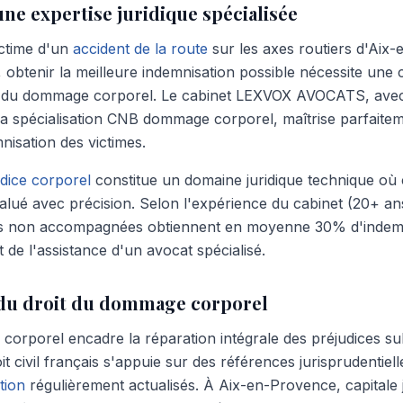
ne expertise juridique spécialisée
ictime d'un
accident de la route
sur les axes routiers d'Ai
, obtenir la meilleure indemnisation possible nécessite une
t du dommage corporel. Le cabinet LEXVOX AVOCATS, avec
 la spécialisation CNB dommage corporel, maîtrise parfait
nisation des victimes.
dice corporel
constitue un domaine juridique technique où
valué avec précision. Selon l'expérience du cabinet (20+ an
imes non accompagnées obtiennent en moyenne 30% d'indem
t de l'assistance d'un avocat spécialisé.
s du droit du dommage corporel
orporel encadre la réparation intégrale des préjudices sub
t civil français s'appuie sur des références jurisprudentiell
tion
régulièrement actualisés. À Aix-en-Provence, capitale j