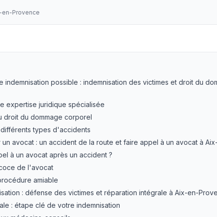
x-en-Provence
voiture indemnisation à Aix-en-Provence : expertise en d
re indemnisation possible : indemnisation des victimes et droit du 
e expertise juridique spécialisée
du droit du dommage corporel
 différents types d'accidents
n avocat : un accident de la route et faire appel à un avocat à A
pel à un avocat après un accident ?
écoce de l'avocat
 procédure amiable
sation : défense des victimes et réparation intégrale à Aix-en-Pro
ale : étape clé de votre indemnisation