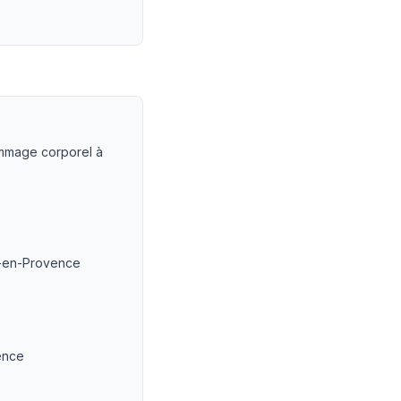
ommage corporel avec Me Patrice Humbert
— LEXVOX Avoca
dommage corporel à
ix-en-Provence
vence