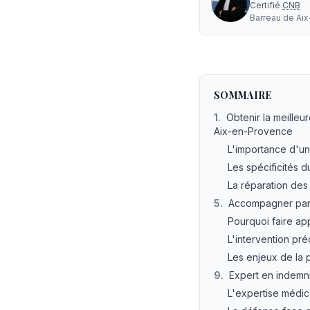
Certifié
CNB
Barreau de
Ai
Avocat accident de 
SOMMAIRE
1
.
Obtenir la meilleu
Aix-en-Provence
L'importance d'un
Les spécificités 
La réparation des
5
.
Accompagner par u
Pourquoi faire ap
L'intervention pr
Les enjeux de la
9
.
Expert en indemni
L'expertise médic