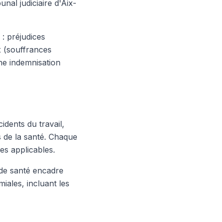
nal judiciaire d'Aix-
: préjudices
x (souffrances
ne indemnisation
idents du travail,
s de la santé. Chaque
es applicables.
 de santé encadre
iales, incluant les