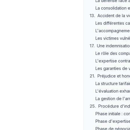
La défense face 
La consolidation e
13
.
Accident de la v
Les différentes ca
L'accompagnement
Les victimes vuln
17
.
Une indemnisatio
Le rôle des comp
L'expertise contra
Les garanties de 
21
.
Préjudice et hon
La structure tarifa
L'évaluation exha
La gestion de l'arr
25
.
Procédure d'in
Phase initiale : co
Phase d'expertis
Phase de négocia