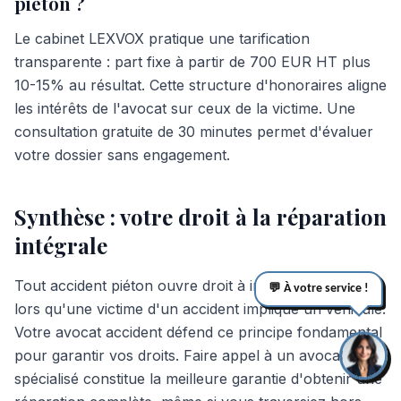
piéton ?
Le cabinet LEXVOX pratique une tarification
transparente : part fixe à partir de 700 EUR HT plus
10-15% au résultat. Cette structure d'honoraires aligne
les intérêts de l'avocat sur ceux de la victime. Une
consultation gratuite de 30 minutes permet d'évaluer
votre dossier sans engagement.
Synthèse : votre droit à la réparation
intégrale
Tout accident piéton ouvre droit à indemnisation dès
💬 À votre service !
lors qu'une victime d'un accident implique un véhicule.
Votre avocat accident défend ce principe fondamental
pour garantir vos droits. Faire appel à un avocat
spécialisé constitue la meilleure garantie d'obtenir une