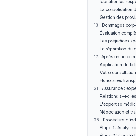
Identifier les res
La consolidation 
Gestion des provi
13
.
Dommages corpore
Évaluation complè
Les préjudices sp
La réparation du
17
.
Après un acciden
Application de la 
Votre consultatio
Honoraires transp
21
.
Assurance : expe
Relations avec l
L'expertise médic
Négociation et tr
25
.
Procédure d'in
Étape 1 : Analyse i
Étape 2 : Constitu