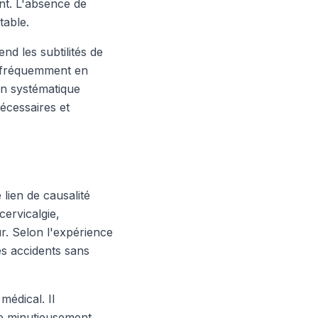
nt. L'absence de
table.
 les subtilités de
t fréquemment en
ion systématique
écessaires et
 lien de causalité
cervicalgie,
r. Selon l'expérience
s accidents sans
médical. Il
re minutieusement