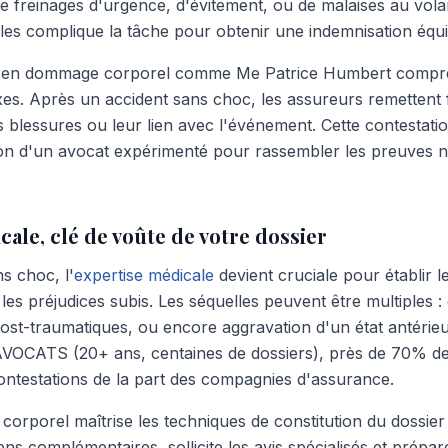
de freinages d'urgence, d'évitement, ou de malaises au vola
bles complique la tâche pour obtenir une indemnisation équi
é en dommage corporel comme Me Patrice Humbert comprend
xes. Après un accident sans choc, les assureurs remetten
es blessures ou leur lien avec l'événement. Cette contestat
tion d'un avocat expérimenté pour rassembler les preuves n
cale, clé de voûte de votre dossier
s choc, l'
expertise médicale
devient cruciale pour établir le
les préjudices subis. Les séquelles peuvent être multiples : 
post-traumatiques, ou encore aggravation d'un état antérieu
VOCATS (20+ ans, centaines de dossiers), près de 70% de
ntestations de la part des compagnies d'assurance.
rporel maîtrise les techniques de constitution du dossier 
s complémentaires, sollicite les avis spécialisés et prépa