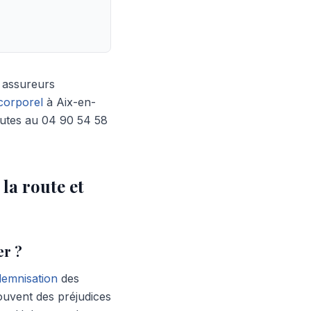
s assureurs
orporel
à Aix-en-
nutes au 04 90 54 58
la route et
er ?
demnisation
des
souvent des préjudices