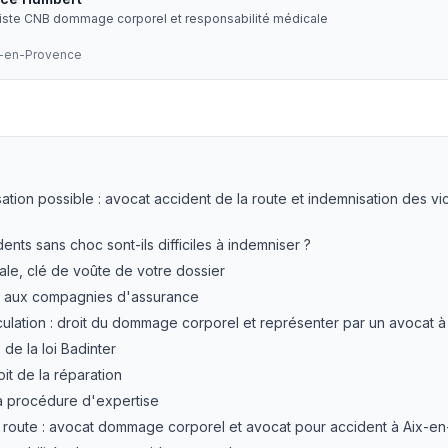
liste CNB dommage corporel et responsabilité médicale
x-en-Provence
 choc à Aix-en-Provence : indemnisation
— LEXVOX Avoca
ation possible : avocat accident de la route et indemnisation des vi
ents sans choc sont-ils difficiles à indemniser ?
ale, clé de voûte de votre dossier
e aux compagnies d'assurance
rculation : droit du dommage corporel et représenter par un avocat
 de la loi Badinter
oit de la réparation
a procédure d'expertise
a route : avocat dommage corporel et avocat pour accident à Aix-e