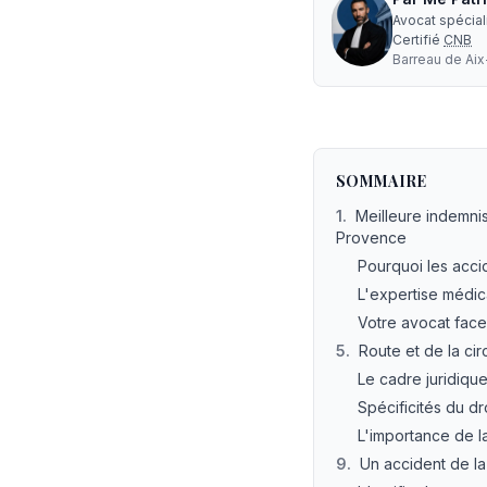
Avocat spécia
Certifié
CNB
Barreau de
Ai
Avocat accident sans
SOMMAIRE
1
.
Meilleure indemnis
Provence
Pourquoi les accid
L'expertise médic
Votre avocat fac
5
.
Route et de la ci
Le cadre juridique
Spécificités du dr
L'importance de l
9
.
Un accident de l