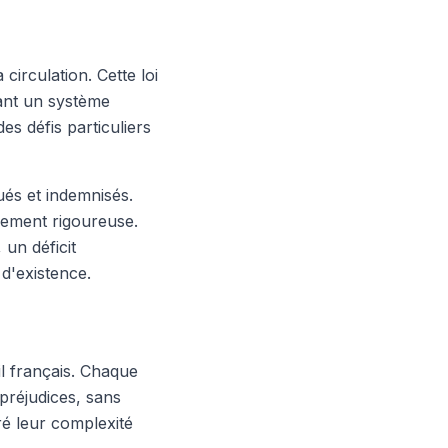
 circulation. Cette loi
rant un système
s défis particuliers
ués et indemnisés.
rement rigoureuse.
 un déficit
d'existence.
il français. Chaque
 préjudices, sans
ré leur complexité