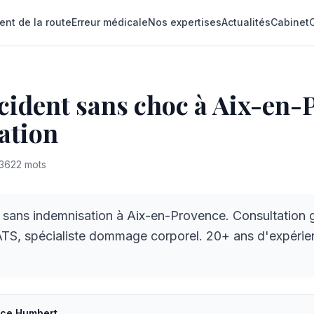
ent de la route
Erreur médicale
Nos expertises
Actualités
Cabinet
cident sans choc à Aix-en-
ation
3622
mots
 sans indemnisation à Aix-en-Provence. Consultation g
, spécialiste dommage corporel. 20+ ans d'expérie
ice Humbert