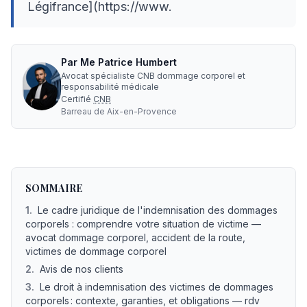
Légifrance](https://www.
Par
Me
Patrice Humbert
Avocat spécialiste CNB dommage corporel et
responsabilité médicale
Certifié
CNB
Barreau de
Aix-en-Provence
Avis clients sur notre cabinet d'avocat pour victimes
— L
SOMMAIRE
1
.
Le cadre juridique de l'indemnisation des dommages
corporels : comprendre votre situation de victime —
avocat dommage corporel, accident de la route,
victimes de dommage corporel
2
.
Avis de nos clients
3
.
Le droit à indemnisation des victimes de dommages
corporels : contexte, garanties, et obligations — rdv