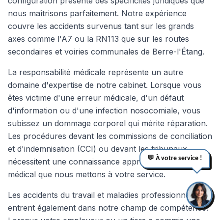
configuration présente des spécificités juridiques que
nous maîtrisons parfaitement. Notre expérience
couvre les accidents survenus tant sur les grands
axes comme l'A7 ou la RN113 que sur les routes
secondaires et voiries communales de Berre-l'Étang.
La responsabilité médicale représente un autre
domaine d'expertise de notre cabinet. Lorsque vous
êtes victime d'une erreur médicale, d'un défaut
d'information ou d'une infection nosocomiale, vous
subissez un dommage corporel qui mérite réparation.
Les procédures devant les commissions de conciliation
et d'indemnisation (CCI) ou devant les tribunaux
💬 À votre service !
nécessitent une connaissance approfondie du droit
médical que nous mettons à votre service.
Les accidents du travail et maladies professionnelles
entrent également dans notre champ de compétence.