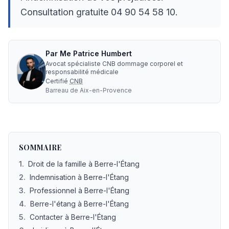
Consultation gratuite 04 90 54 58 10.
Par
Me
Patrice Humbert
Avocat spécialiste CNB dommage corporel et
responsabilité médicale
Certifié
CNB
Barreau de
Aix-en-Provence
Avocat accident de Berre-l'Étang : Défense et indemnisa
SOMMAIRE
1
.
Droit de la famille à Berre-l'Étang
2
.
Indemnisation à Berre-l'Étang
3
.
Professionnel à Berre-l'Étang
4
.
Berre-l'étang à Berre-l'Étang
5
.
Contacter à Berre-l'Étang