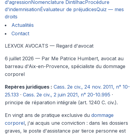
d'agression
Nomenclature Dintilhac
Procédure
d'indemnisation
Évaluateur de préjudices
Quiz — mes
droits
Actualités
Contact
LEXVOX AVOCATS — Regard d'avocat
6 juillet 2026
— Par Me Patrice Humbert, avocat au
barreau d'Aix-en-Provence, spécialiste du dommage
corporel
Repères juridiques :
Cass. 2e civ., 24 nov. 2011, n° 10-
25.133
·
Cass. 2e civ., 2 juin 2021, n° 20-10.995
·
principe de réparation intégrale (art. 1240 C. civ.).
En vingt ans de pratique exclusive du
dommage
corporel
, j'ai acquis une conviction : dans les dossiers
graves, le poste d'assistance par tierce personne est