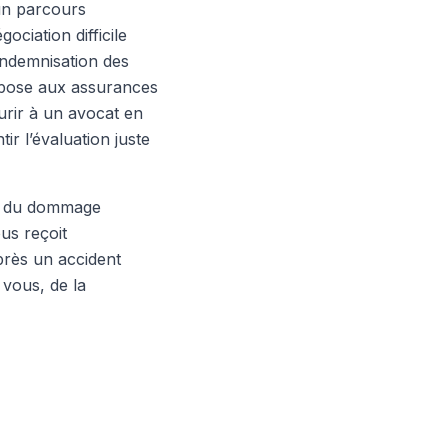
 un parcours
ciation difficile
’indemnisation des
impose aux assurances
urir à un avocat en
r l’évaluation juste
it du dommage
us reçoit
près un accident
vous, de la