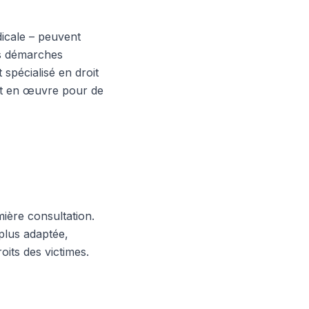
dicale – peuvent
es démarches
pécialisé en droit
ut en œuvre pour de
ière consultation.
 plus adaptée,
oits des victimes.