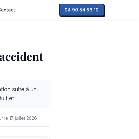
Contact
04 90 54 58 10
accident
— LEXVOX Avocats
 accident
ion suite à un
uit et
ur le
17 juillet 2026