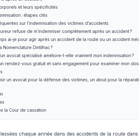
porels et leurs spécificités
mnisation : étapes clés
équentes sur l’indemnisation des victimes d’accidents
’assureur refuse de m’indemniser complètement après un accident ?
ps ai-je pour agir après un accident de la route ou un accident méd
a Nomenclature Dintilhac ?
d’un avocat spécialisé améliore-t-elle vraiment mon indemnisation ?
r un rendez-vous gratuit et sans engagement pour examiner mon doss
us
isir un avocat pour la défense des victimes, un atout pour la réparat
in
les
e la Cour de cassation
blessées chaque année dans des accidents de la route dans 