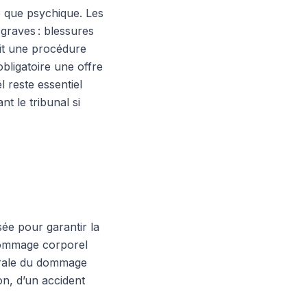
ue que psychique. Les
 graves : blessures
oit une procédure
obligatoire une offre
 reste essentiel
nt le tribunal si
ée pour garantir la
 dommage corporel
grale du dommage
ion, d’un accident