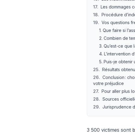
17
.
Les dommages cor
18
.
Procédure d’inde
19
.
Vos questions fr
1. Que faire si l
2. Combien de tem
3. Qu’est-ce que l
4. L’intervention 
5. Puis-je obteni
25
.
Résultats obten
26
.
Conclusion : cho
votre préjudice
27
.
Pour aller plus lo
28
.
Sources officiel
29
.
Jurisprudence d
3 500 victimes sont 