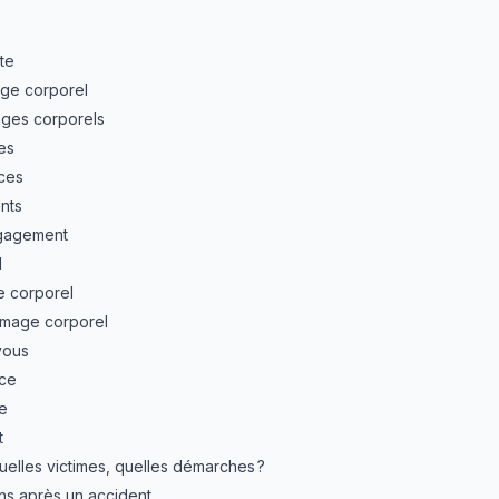
te
ge corporel
ges corporels
es
nces
nts
ngagement
l
e corporel
mmage corporel
vous
ice
ie
t
Quelles victimes, quelles démarches ?
ns après un accident