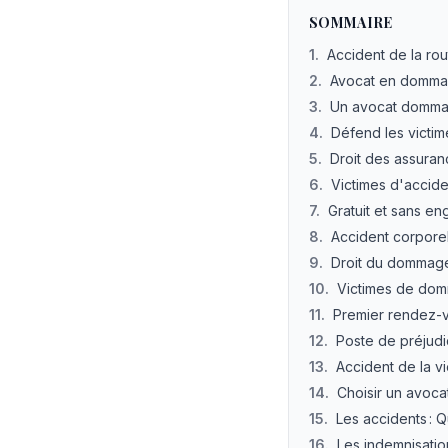
SOMMAIRE
1
.
Accident de la rou
2
.
Avocat en domma
3
.
Un avocat domma
4
.
Défend les victim
5
.
Droit des assura
6
.
Victimes d'accide
7
.
Gratuit et sans e
8
.
Accident corpore
9
.
Droit du dommag
10
.
Victimes de do
11
.
Premier rendez-
12
.
Poste de préjud
13
.
Accident de la v
14
.
Choisir un avoca
15
.
Les accidents : 
16
.
Les indemnisatio