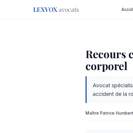
LEXVOX
avocats
Accid
Avocat dommage corpo
Recours c
corporel
Avocat spéciali
accident de la r
Maître
Maître
Patrice Humber