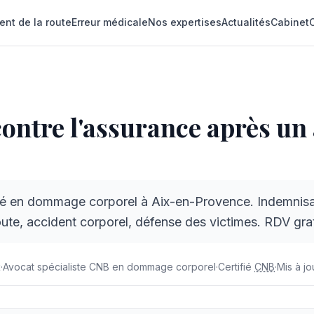
ent de la route
Erreur médicale
Nos expertises
Actualités
Cabinet
rel : recours et indemnisation par l'assurance après un 
ontre l'assurance après un
sé en dommage corporel à Aix-en-Provence. Indemnisat
oute, accident corporel, défense des victimes. RDV grat
t
·
Avocat spécialiste CNB en dommage corporel
·
Certifié
CNB
·
Mis à jo