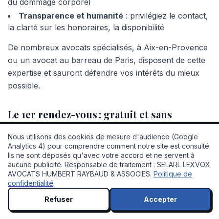
du dommage corporel
Transparence et humanité
: privilégiez le contact,
la clarté sur les honoraires, la disponibilité
De nombreux avocats spécialisés, à Aix-en-Provence
ou un avocat au barreau de Paris, disposent de cette
expertise et sauront défendre vos intérêts du mieux
possible.
Le 1er rendez-vous : gratuit et sans
engagement
Nous utilisons des cookies de mesure d'audience (Google
Analytics 4) pour comprendre comment notre site est consulté.
Le cabinet LEXVOX vous accueille pour une première
Ils ne sont déposés qu'avec votre accord et ne servent à
💬 À votre service !
évaluation gratuite, à distance ou sur place, afin de
aucune publicité. Responsable de traitement : SELARL LEXVOX
vous exposer vos droits, les modalités de réparation
AVOCATS HUMBERT RAYBAUD & ASSOCIES.
Politique de
confidentialité
.
du dommage corporel, et vous conseiller sur les
meilleurs recours.
Refuser
Accepter