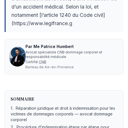
d’un accident médical. Selon la loi, et
notamment [l’article 1240 du Code civil]
(https://www.legifrance.g
Par
Me
Patrice Humbert
Avocat spécialiste CNB dommage corporel et
responsabilité médicale
Certifié
CNB
Barreau de
Aix-en-Provence
Aipp atteinte à l’intégrité physique et psychique : ce que di
SOMMAIRE
1
.
Réparation juridique et droit à indemnisation pour les
victimes de dommages corporels — avocat dommage
corporel
2
.
Procédure d’indemnisation étape par étape pour