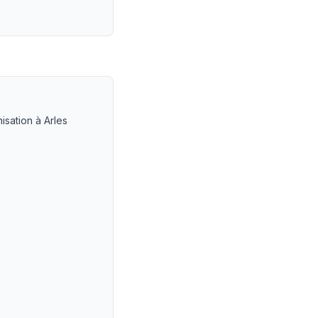
ccident
— LEXVOX Avocats
isation à Arles