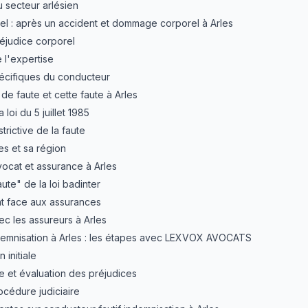
u secteur arlésien
el : après un accident et dommage corporel à Arles
réjudice corporel
 l'expertise
écifiques du conducteur
 de faute et cette faute à Arles
 loi du 5 juillet 1985
strictive de la faute
les et sa région
vocat et assurance à Arles
ute" de la loi badinter
at face aux assurances
ec les assureurs à Arles
emnisation à Arles : les étapes avec LEXVOX AVOCATS
 initiale
e et évaluation des préjudices
océdure judiciaire