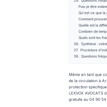
29
.
Questions fréque
Puis-je être indem
Qu'est-ce que la 
Comment prouver 
Quelle est la diff
Combien de temps 
Quels sont les fr
36
.
Synthèse : votre 
37
.
Procédure d'ind
38
.
Questions fréque
Même en tant que con
de la circulation à A
protection spécifiqu
LEXVOX AVOCATS d'Ar
gratuite au 04 90 54