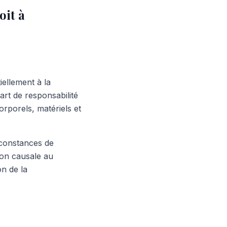
oit à
iellement à la
art de responsabilité
corporels, matériels et
irconstances de
ion causale au
n de la