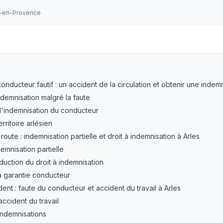
x-en-Provence
tif indemnisation à Arles : défendre vos droits après un a
onducteur fautif : un accident de la circulation et obtenir une indemn
ndemnisation malgré la faute
'indemnisation du conducteur
erritoire arlésien
route : indemnisation partielle et droit à indemnisation à Arles
emnisation partielle
duction du droit à indemnisation
a garantie conducteur
ent : faute du conducteur et accident du travail à Arles
accident du travail
 indemnisations