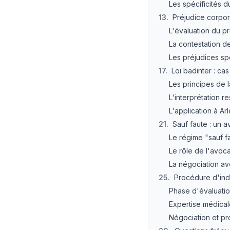
Les spécificités d
13
.
Préjudice corpor
L'évaluation du p
La contestation de
Les préjudices sp
17
.
Loi badinter : cas
Les principes de la
L'interprétation re
L'application à Ar
21
.
Sauf faute : un a
Le régime "sauf fa
Le rôle de l'avoc
La négociation av
25
.
Procédure d'ind
Phase d'évaluation
Expertise médical
Négociation et pr