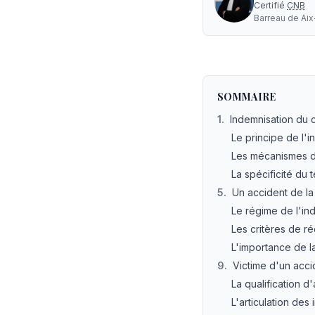
Certifié
CNB
Barreau de
Ai
Avocat conducteur fau
SOMMAIRE
1
.
Indemnisation du c
Le principe de l'i
Les mécanismes d
La spécificité du t
5
.
Un accident de la 
Le régime de l'ind
Les critères de ré
L'importance de l
9
.
Victime d'un accid
La qualification d'
L'articulation des