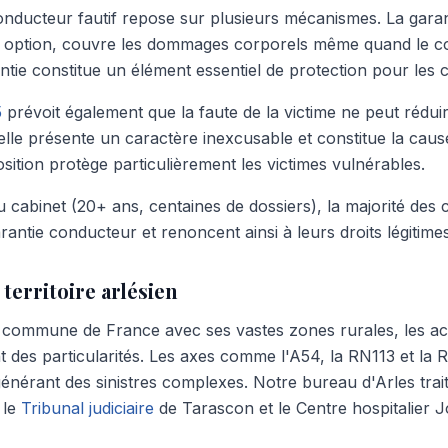
onducteur fautif repose sur plusieurs mécanismes. La gara
n option, couvre les dommages corporels même quand le 
ntie constitue un élément essentiel de protection pour les
5
prévoit également que la faute de la victime ne peut réduir
elle présente un caractère inexcusable et constitue la caus
position protège particulièrement les victimes vulnérables.
u cabinet (20+ ans, centaines de dossiers), la majorité des
arantie conducteur et renoncent ainsi à leurs droits légitime
 territoire arlésien
 commune de France avec ses vastes zones rurales, les acc
nt des particularités. Les axes comme l'A54, la RN113 et l
générant des sinistres complexes. Notre bureau d'Arles trai
 le
Tribunal judiciaire
de Tarascon et le Centre hospitalier 