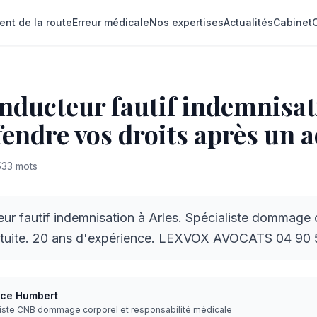
ent de la route
Erreur médicale
Nos expertises
Actualités
Cabinet
nducteur fautif indemnisat
éfendre vos droits après un 
533
mots
r fautif indemnisation à Arles. Spécialiste dommage 
atuite. 20 ans d'expérience. LEXVOX AVOCATS 04 90 
ice Humbert
liste CNB dommage corporel et responsabilité médicale