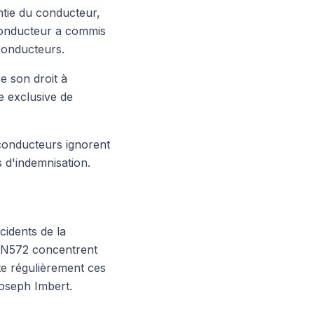
ntie du conducteur,
conducteur a commis
 conducteurs.
e son droit à
e exclusive de
 conducteurs ignorent
s d'indemnisation.
idents de la
a RN572 concentrent
te régulièrement ces
Joseph Imbert.