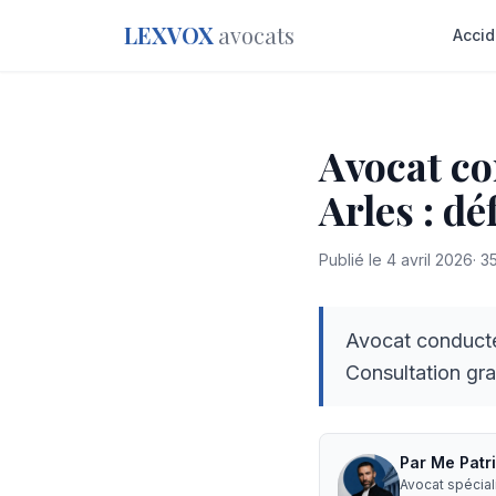
LEXVOX
avocats
Accid
Avocat co
Arles : d
Publié le
4 avril 2026
·
3
Avocat conducteu
Consultation gr
Par
Me
Patr
Avocat spécia