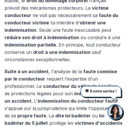
établie, le
droit du dommage corporel
français
prévoit des mécanismes protecteurs. La
victime
conducteur
ne voit pas nécessairement sa
faute du
conducteur victime
lui interdire d'
obtenir une
indemnisation
. Seule une faute inexcusable peut
réduire son droit à indemnisation
ou conduire à une
indemnisation partielle
. En principe, tout conducteur
conserve un
droit à une indemnisation
sauf
circonstances exceptionnelles.
Suite à un accident
, l'analyse de la
faute commise
par le conducteur
requiert l'expertise d'un
professionnel. Le
conducteur du véhicule
bénéficie
💬 À votre service !
de protections légales pour son
indemnisation après
un accident
. L'
indemnisation du conducteur fautif
s'appuie sur la jurisprudence qui limite l'opposabilité
de sa
propre faute
. La
dite loi badinter
ou
loi
badinter du 5 juillet
protège les
victimes d'accidents