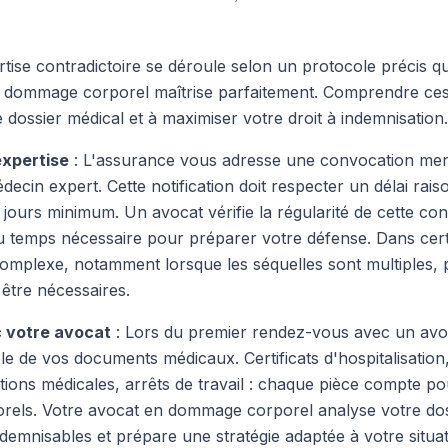
tise contradictoire se déroule selon un protocole précis q
du dommage corporel maîtrise parfaitement. Comprendre ces
dossier médical et à maximiser votre droit à indemnisation.
expertise
: L'assurance vous adresse une convocation ment
médecin expert. Cette notification doit respecter un délai rai
jours minimum. Un avocat vérifie la régularité de cette con
 temps nécessaire pour préparer votre défense. Dans cert
plexe, notamment lorsque les séquelles sont multiples, p
être nécessaires.
c votre avocat
: Lors du premier rendez-vous avec un avoc
e de vos documents médicaux. Certificats d'hospitalisatio
tions médicales, arrêts de travail : chaque pièce compte pour
ls. Votre avocat en dommage corporel analyse votre dossi
ndemnisables et prépare une stratégie adaptée à votre situat