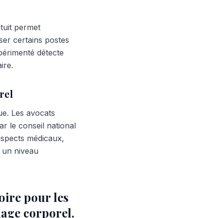
tuit permet
ser certains postes
périmenté détecte
ire.
rel
ue. Les avocats
ar le conseil national
aspects médicaux,
s un niveau
oire pour les
mage corporel,