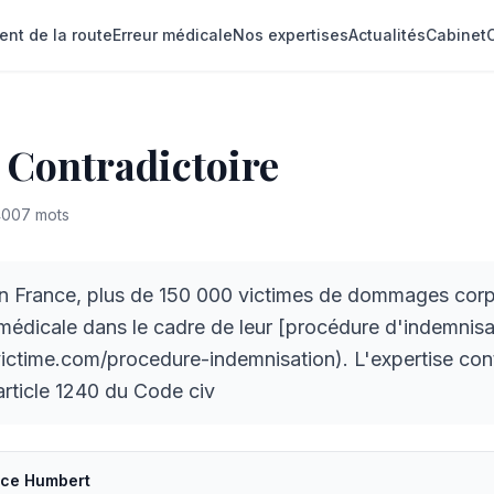
ent de la route
Erreur médicale
Nos expertises
Actualités
Cabinet
 Contradictoire
4007
mots
 France, plus de 150 000 victimes de dommages corpor
médicale dans le cadre de leur [procédure d'indemnisa
victime.com/procedure-indemnisation). L'expertise cont
article 1240 du Code civ
ice Humbert