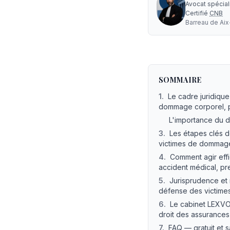
Avocat spécia
Certifié
CNB
Barreau de
Ai
Expertise Contradicto
SOMMAIRE
1
.
Le cadre juridiqu
dommage corporel, pr
L'importance du 
3
.
Les étapes clés d
victimes de dommage 
4
.
Comment agir effi
accident médical, pr
5
.
Jurisprudence et 
défense des victimes,
6
.
Le cabinet LEXVO
droit des assurances
7
.
FAQ — gratuit et 