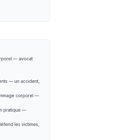
orporel — avocat
ents — un accident,
 dommage corporel —
en pratique —
fend les victimes,