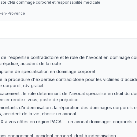
liste CNB dommage corporel et responsabilité médicale
x-en-Provence
ire
— LEXVOX Avocats
e de l'expertise contradictoire et le rôle de l'avocat en dommage c
éjudice, accident de la route
diplôme de spécialisation en dommage corporel
e la procédure d'expertise contradictoire pour les victimes d'accid
corporel, rdv gratuit
cacement : le rôle déterminant de l'avocat spécialisé en droit du
emier rendez-vous, poste de préjudice
montants d'indemnisation : la réparation des dommages corporels 
 accident de la vie, choisir un avocat
X à vos côtés en région PACA — un avocat dommages corporels, dé
sans engagement, accident corporel, droit à indemnisation