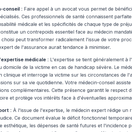
-conseil
: Faire appel à un avocat vous permet de bénéfic
écialisés. Ces professionnels de santé connaissent parfaite
nsabilité médicale et les spécificités de chaque type de préj
constitue un contrepoids essentiel face au médecin mandat
choisi peut transformer radicalement l'issue de votre procé
expert de l'assurance aurait tendance à minimiser.
'expertise médicale
: L'expertise se tient généralement à l
u domicile de la victime en cas de handicap sévère. Le méd
linique et interroge la victime sur les circonstances de l'a
sions sur sa vie quotidienne. Votre médecin-conseil assist
ions complémentaires. Cette présence garantit le respect d
toire et protège vos intérêts face à d'éventuelles approxima
port
: À l'issue de l'expertise, le médecin expert rédige un r
udice. Ce document évalue le déficit fonctionnel temporaire
e esthétique, les dépenses de santé futures et l'incidence 