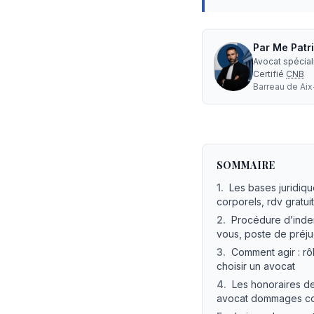
Par
Me
Patr
Avocat spécia
Certifié
CNB
Barreau de
Ai
Pourquoi un avocat 
SOMMAIRE
1
.
Les bases juridiq
corporels, rdv gratuit
2
.
Procédure d’inde
vous, poste de préj
3
.
Comment agir : rô
choisir un avocat
4
.
Les honoraires d
avocat dommages cor