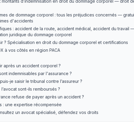
t montants d’indemnisation en droit du dommage corporel — droit d
imes de dommage corporel : tous les préjudices concernés — gratui
imes d'accidents
iques : accident de la route, accident médical, accident du travail —
ation juridique du dommage corporel
ir ? Spécialisation en droit du dommage corporel et certifications
X à vos côtés en région PACA
ir après un accident corporel ?
sont indemnisables par l'assurance ?
uis-je saisir le tribunal contre l’assureur ?
 l’avocat sont-ils remboursés ?
surance refuse de payer après un accident ?
us : une expertise récompensée
sultez un avocat spécialisé, défendez vos droits