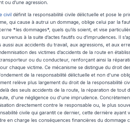
nt ou d’une agression.
 civil
définit la responsabilité civile délictuelle et pose le pr
e, qui cause à autrui un dommage, oblige celui par la faute
ncerne *les dommages*, quels qu’ils soient, et vise particuli
urvenus à la suite d’actes fautifs ou d’imprudences. Il s’a
is aussi aux accidents du travail, aux agressions, et aux er
ndemnisation des victimes d’accidents de la route en établi
transporteur ou du conducteur, renforçant ainsi la réparati
r chaque victime. Ce mécanisme se distingue du droit des
e fondement de la responsabilité délictuelle et non d'une obl
ent relève plus largement du droit de la responsabilité civ
u-delà des seuls accidents de la route, la réparation de to
 faute, d'une négligence ou d'une imprudence. Concrètement,
sation directement contre le responsable ou, le plus souv
sabilité civile qui garantit ce dernier, cette dernière ayant 
dre en charge les conséquences financières du dommage ca