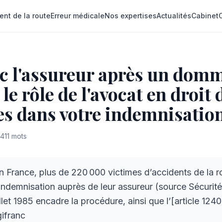
ent de la route
Erreur médicale
Nos expertises
Actualités
Cabinet
ec l'assureur après un dom
 le rôle de l'avocat en droit 
s dans votre indemnisatio
411
mots
 France, plus de 220 000 victimes d’accidents de la 
demnisation auprès de leur assureur (source Sécurité 
llet 1985 encadre la procédure, ainsi que l’[article 124
ifranc