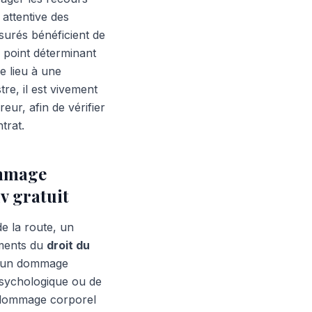
 attentive des
ssurés bénéficient de
n point déterminant
e lieu à une
tre, il est vivement
eur, afin de vérifier
trat.
ommage
v gratuit
e la route, un
ements du
droit du
 d’un dommage
 psychologique ou de
e dommage corporel