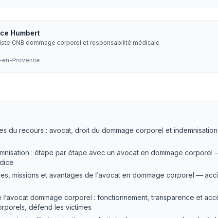
ice Humbert
liste CNB dommage corporel et responsabilité médicale
x-en-Provence
pour un recours assureur ?
— LEXVOX Avocats
ues du recours : avocat, droit du dommage corporel et indemnisat
mnisation : étape par étape avec un avocat en dommage corporel 
udice
les, missions et avantages de l’avocat en dommage corporel — accid
e l’avocat dommage corporel : fonctionnement, transparence et acc
porels, défend les victimes