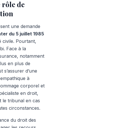
 rôle de
ation
posent une demande
nter du 5 juillet 1985
 civile. Pourtant,
bi. Face à la
assurance, notamment
lus en plus de
st s’assurer d’une
 empathique à
 dommage corporel et
écialiste en droit,
 le tribunal en cas
utes circonstances.
nce du droit des
ager les recours