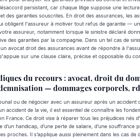
ésaccord persistant, car chaque litige suppose une lecture
et des garanties souscrites. En droit des assurances, les a
ui obligent l'assureur à motiver tout refus de garantie — u
 votre assureur, notamment lorsque le sinistre déclaré donn
tive des garanties par la compagnie. Dans un tel cas de sinis
er un avocat droit des assurances avant de répondre à l'assur
s'appuie sur une clause claire, précise et opposable du con
idiques du recours : avocat, droit du d
ndemnisation — dommages corporels, rd
ribunal ou de négocier avec un assureur après un accident d
n accident de la vie, il est essentiel de connaître les fond
n France. Ce droit vise à réparer tous les préjudices nés
sse d’un handicap, d’une perte de salaire, d’une souffrance
s proches. Il s’applique aussi pleinement dans les cas d