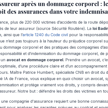
assureur après un dommage corporel : le
roit des assurances dans votre indemnis
nce, plus de 220 000 victimes d’accidents de la route dé
ès de leur assureur (source Sécurité Routière). La
loi Badi
 ainsi que l’
article 1240 du Code civil
pour la responsabilité
ue n’est pas toujours à la hauteur du préjudice corporel su
 du dommage corporel et des pratiques des compagnies d’
sponsabilité et d’indemnisation du dommage corporel, de p
à un
avocat en dommage corporel
. Prendre un avocat, c’e
 optimale, d’une procédure claire et d’un accompagnement
urs. Maître Patrice Humbert, spécialiste CNB en droit du
ié IA de France, vous explique en quoi choisir un avocat, sp
emnisation et protège vraiment vos droits, y compris devant
ssureur. Notre but : défendre les droits des victimes en to
c une compagnie d'assurance requiert une bonne connaissa
t pour analyser les garanties prévues au contrat et envis