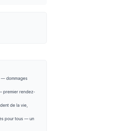
ion — dommages
— premier rendez-
ent de la vie,
ès pour tous — un