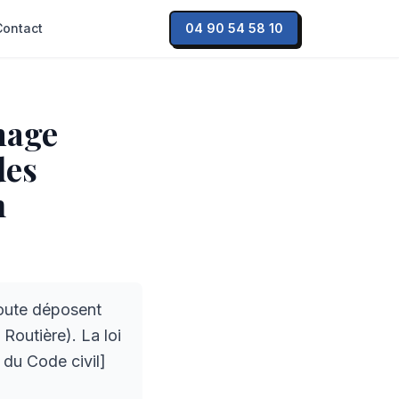
Contact
04 90 54 58 10
mage
des
n
route déposent
Routière). La loi
0 du Code civil]