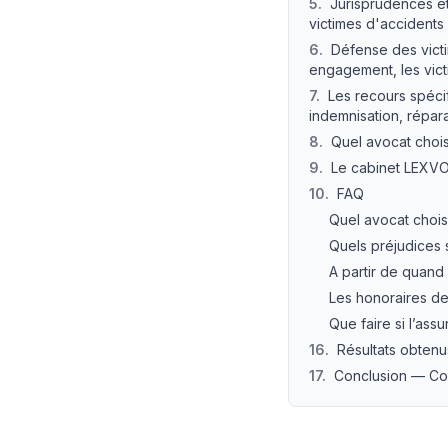
5
.
Jurisprudences e
victimes d'accidents
6
.
Défense des vict
engagement, les vict
7
.
Les recours spécif
indemnisation, répar
8
.
Quel avocat chois
9
.
Le cabinet LEXVO
10
.
FAQ
Quel avocat chois
Quels préjudices 
A partir de quand p
Les honoraires de
Que faire si l’as
16
.
Résultats obten
17
.
Conclusion — Con