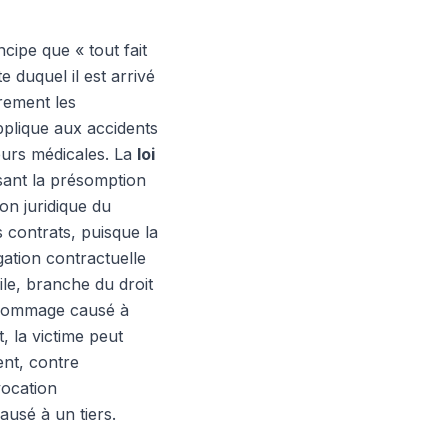
incipe que « tout fait
 duquel il est arrivé
èrement les
pplique aux accidents
reurs médicales. La
loi
ssant la présomption
on juridique du
 contrats, puisque la
igation contractuelle
ile, branche du droit
ut dommage causé à
 la victime peut
ent, contre
vocation
usé à un tiers.