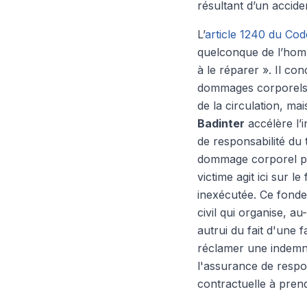
résultant d’un accide
L’
article 1240 du Code
quelconque de l’homm
à le réparer ». Il co
dommages corporels s
de la circulation, ma
Badinter
accélère l’i
de responsabilité du 
dommage corporel pou
victime agit ici sur l
inexécutée. Ce fondem
civil qui organise, a
autrui du fait d'une
réclamer une indemni
l'assurance de respon
contractuelle à pren