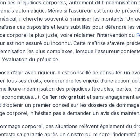
tion des préjudices corporels, autrement dit l'indemnisati
 jamais automatique. Même si l’assureur est tenu de présen
médical, il cherche souvent à minimiser les montants. Un av
rise ces dispositifs et leurs subtilités pour défendre les vi
ce corporel la plus juste, voire réclamer l’intervention du
F
ur est non assuré ou inconnu. Cette maîtrise s'avère préc
ndemnisation les plus complexes, lorsque l'assureur contest
'évaluation du préjudice.
ose d’agir avec rigueur. Il est conseillé de consulter un av
r tous ses droits, comprendre les enjeux d’une action judic
meilleure indemnisation des préjudices (troubles, pertes, h
t économiques…). Ce
1er rdv gratuit
et sans engagement av
’obtenir un premier conseil sur les dossiers de dommage 
e corporel, n’hésitez pas à demander un avis dès mainten
dommage corporel, ces situations relèvent également du dro
nteste sa garantie après un sinistre ou minore l'indemnité 